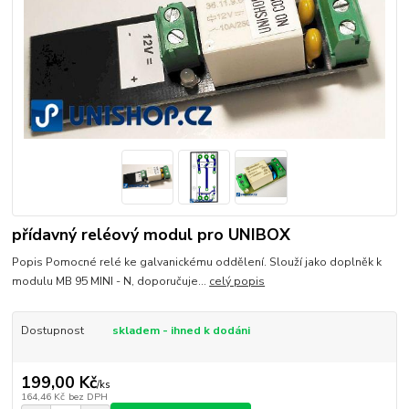
přídavný reléový modul pro UNIBOX
Popis Pomocné relé ke galvanickému oddělení. Slouží jako doplněk k
modulu MB 95 MINI - N, doporučuje...
celý popis
Dostupnost
skladem - ihned k dodáni
199,00 Kč
/
ks
164,46 Kč
bez DPH