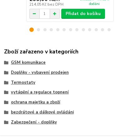
dodáni
214,05 Kč
bez DPH
263,64 Kč
be
Přidat do košíku
Zboží zařazeno v kategoriích
GSM komunikace
Doplňky - vybavení prodejen
Termostaty
vytápění a regulace topnení
ochrana majetku a zboží
bezdrátové a dálkové ovládáni
Zabezpečení - doplňky