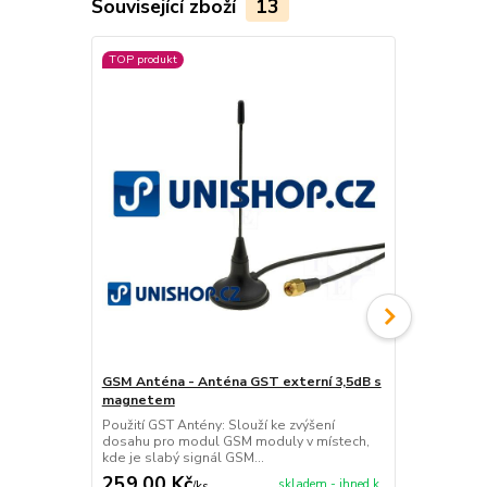
Související zboží
13
TOP produkt
GSM Anténa - Anténa GST externí 3,5dB s
GSM Anténa 
magnetem
Použití GST 
dosahu pro 
Použití GST Antény: Slouží ke zvýšení
kde je slabý
dosahu pro modul GSM moduly v místech,
kde je slabý signál GSM...
259,00 Kč
319,00 K
skladem - ihned k
/
ks