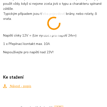
použít vždy, když si nejsme zcela jisti o typu a charakteru spínané
zátěže.
Typickým případem jsou třeba pojezdové brány, nebo rolety, či
vrata.
Napětí cívky 12V = (lze vyrobit i pro napětí 24v=)
1 x Přepínací kontakt max. 10A
Nepoužívejte pro napětí nad 23V!
Ke stažení
Návod - popis