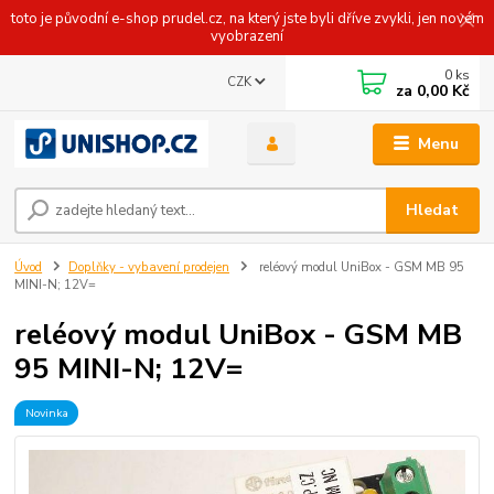
toto je původní e-shop prudel.cz, na který jste byli dříve zvykli, jen novém
vyobrazení
0
ks
CZK
za
0,00 Kč
Menu
Hledat
Úvod
Doplňky - vybavení prodejen
reléový modul UniBox - GSM MB 95
MINI-N; 12V=
reléový modul UniBox - GSM MB
95 MINI-N; 12V=
Novinka