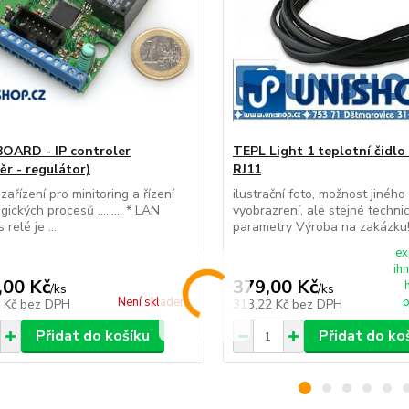
BOARD - IP controler
TEPL Light 1 teplotní čidlo
ěr - regulátor)
RJ11
zařízení pro minitoring a řízení
ilustrační foto, možnost jiného
ických procesů ......... * LAN
vyobrazrení, ale stejné techni
 relé je ...
parametry Výroba na zakázku! 
ex
ih
,00 Kč
379,00 Kč
/
ks
/
ks
Není skladem
p
9 Kč
bez DPH
313,22 Kč
bez DPH
Přidat do košíku
Přidat do ko