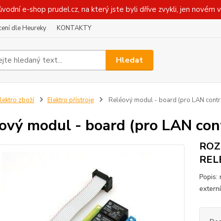
ůvodní e-shop prudel.cz, na který jste byli dříve zvykli, jen novém 
ení dle Heureky
KONTAKTY
Hledat
lektro zboží
Elektro přístroje
Reléový modul - board (pro LAN contro
ový modul - board (pro LAN cont
ROZ
REL
Popis: 
externí