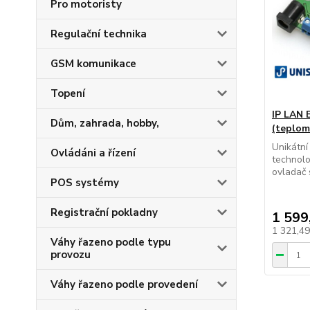
Pro motoristy
Regulační technika
GSM komunikace
Topení
IP LAN 
Dům, zahrada, hobby,
(teplom
Unikátní 
Ovládáni a řízení
technolog
ovladač s
POS systémy
Registrační pokladny
1 599
1 321,4
Váhy řazeno podle typu
provozu
Váhy řazeno podle provedení