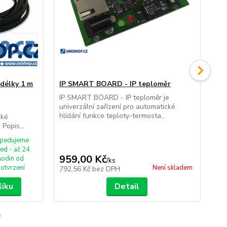
 délky 1 m
IP SMART BOARD - IP teploměr
IP
(37
IP SMART BOARD - IP teploměr je
univerzální zařízení pro automatické
vý
hlídání funkce teploty-termosta...
cké
tep
Popis...
aut
pedujeme
ned - až 24
959,00 Kč
75
hodin od
/
ks
otvrzení
Není skladem
792,56 Kč
bez DPH
62
šíku
Detail