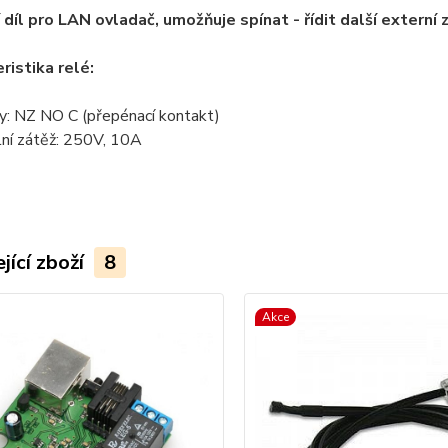
cí díl pro LAN ovladač, umožňuje spínat - řídit další externí 
ristika relé:
y: NZ NO C (přepénací kontakt)
lní zátěž: 250V, 10A
jící zboží
8
Akce