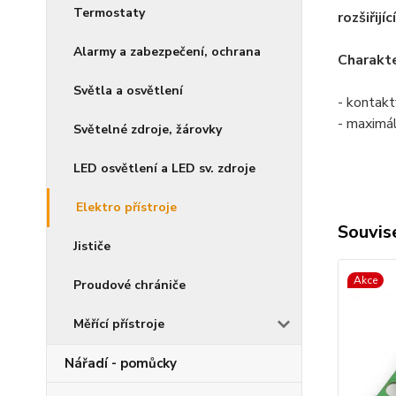
Termostaty
rozšiřijí
Alarmy a zabezpečení, ochrana
Charakte
Světla a osvětlení
- kontakt
- maximá
Světelné zdroje, žárovky
LED osvětlení a LED sv. zdroje
Elektro přístroje
Souvise
Jističe
Akce
Proudové chrániče
Měřící přístroje
Nářadí - pomůcky