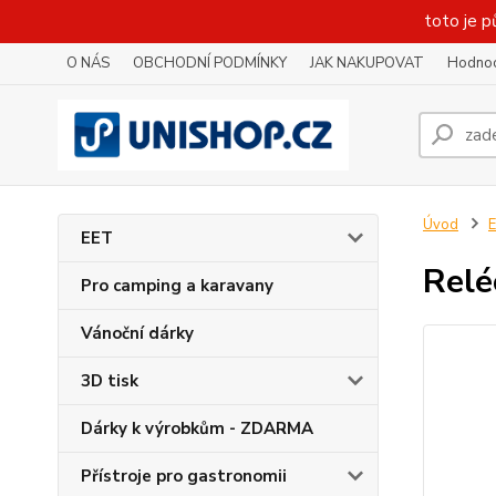
toto je p
O NÁS
OBCHODNÍ PODMÍNKY
JAK NAKUPOVAT
Hodnoc
Úvod
E
EET
Relé
Pro camping a karavany
Vánoční dárky
3D tisk
Dárky k výrobkům - ZDARMA
Přístroje pro gastronomii