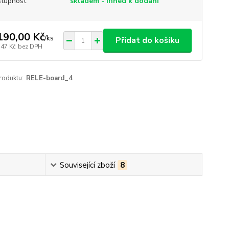
tupnost
skladem - ihned k dodáni
190,00 Kč
/
ks
Přidat do košíku
,47 Kč
bez DPH
roduktu:
RELE-board_4
Související zboží
8