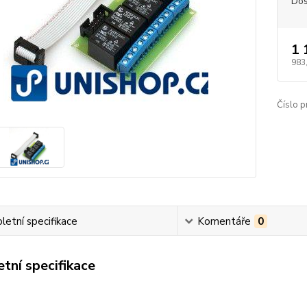
Dos
1 
983
Číslo p
etní specifikace
Komentáře
0
tní specifikace