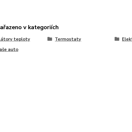
zařazeno v kategoriích
átory teploty
Termostaty
Elek
aše auto