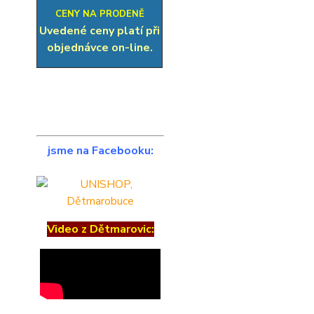
CENY NA PRODENĚ
Uvedené ceny platí při
objednávce on-line.
jsme na Facebooku:
Video z Dětmarovic: