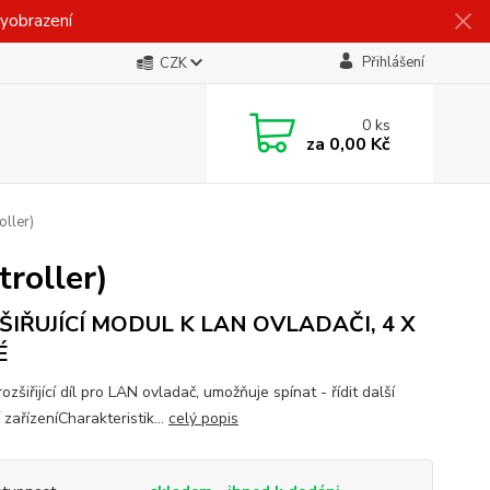
vyobrazení
Přihlášení
CZK
0
ks
za
0,00 Kč
ller)
roller)
ŠIŘUJÍCÍ MODUL K LAN OVLADAČI, 4 X
É
rozšiřijící díl pro LAN ovladač, umožňuje spínat - řídit další
 zařízeníCharakteristik...
celý popis