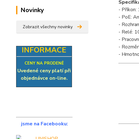
Specifik
Novinky
- Příkon:
- PoE: An
- Rozhran
Zobrazit všechny novinky
- Relé:
- Pracovn
- Rozmě
INFORMACE
- Hmotno
CENY NA PRODENĚ
Uvedené ceny platí při
objednávce on-line.
jsme na Facebooku: