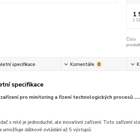
1 
1 3
Číslo
produkt
etní specifikace
Komentáře
0
K
tní specifikace
zařízení pro minitoring a řízení technologických procesů ......
ač s relé je jednoduché, ale inovativní zařízení. Toto zařízení s
a umožňuje dálkové ovládání až 5 výstupů.