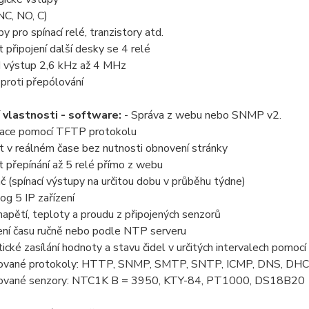
(NC, NO, C)
y pro spínací relé, tranzistory atd.
 připojení další desky se 4 relé
výstup 2,6 kHz až 4 MHz
 proti přepólování
 vlastnosti - software:
- Správa z webu nebo SNMP v2.
izace pomocí TFTP protokolu
at v reálném čase bez nutnosti obnovení stránky
 přepínání až 5 relé přímo z webu
č (spínací výstupy na určitou dobu v průběhu týdne)
g 5 IP zařízení
napětí, teploty a proudu z připojených senzorů
ení času ručně nebo podle NTP serveru
ické zasílání hodnoty a stavu čidel v určitých intervalech pomo
ované protokoly: HTTP, SNMP, SMTP, SNTP, ICMP, DNS, DHC
ované senzory: NTC1K B = 3950, KTY-84, PT1000, DS18B20