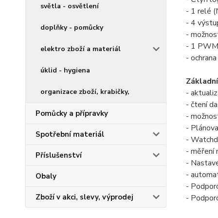
světla - osvětlení
- 1 relé 
- 4 výstup
doplňky - pomůcky
- možnost
- 1 PWM 
elektro zboží a materiál
- ochrana
úklid - hygiena
Základní
organizace zboží, krabičky,
- aktual
- čtení d
Pomůcky a přípravky
- možnost
- Plánova
Spotřební materiál
- Watchdo
- měření 
Příslušenství
- Nastav
- automat
Obaly
- Podpor
Zboží v akci, slevy, výprodej
- Podpor