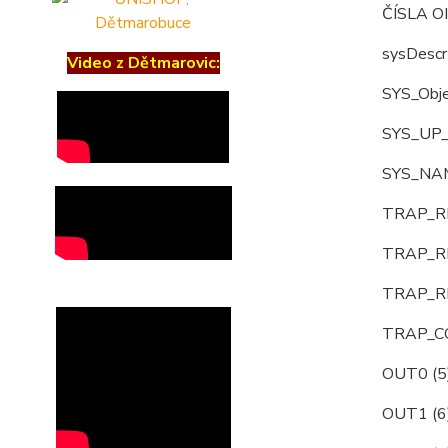
ČÍSLA O
sysDescr 
Video z Dětmarovic:
SYS_Objec
SYS_UP_T
SYS_NAME
TRAP_RE
TRAP_RE
TRAP_RE
TRAP_CO
OUT0 (5)
OUT1 (6)