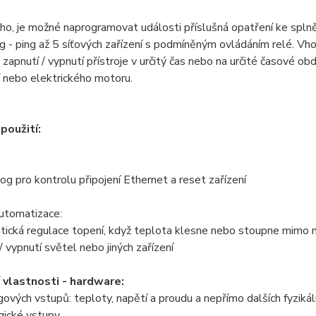
o, je možné naprogramovat události příslušná opatření ke splněn
- ping až 5 síťových zařízení s podmíněným ovládáním relé. Vho
zapnutí / vypnutí přístroje v určitý čas nebo na určité časové o
 nebo elektrického motoru.
použití:
g pro kontrolu připojení Ethernet a reset zařízení
utomatizace:
tická regulace topení, když teplota klesne nebo stoupne mimo
 / vypnutí světel nebo jiných zařízení
 vlastnosti - hardware:
gových vstupů: teploty, napětí a proudu a nepřímo dalších fyzikáln
ogické vstupy