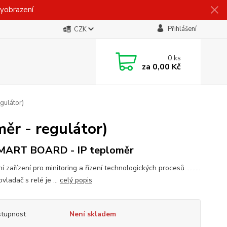
vyobrazení
Přihlášení
CZK
0
ks
za
0,00 Kč
gulátor)
ěr - regulátor)
MART BOARD - IP teploměr
í zařízení pro minitoring a řízení technologických procesů .........
vladač s relé je ...
celý popis
tupnost
Není skladem