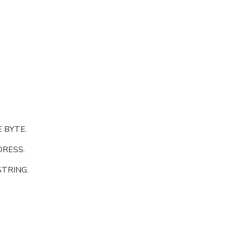
E BYTE.
DRESS.
STRING.