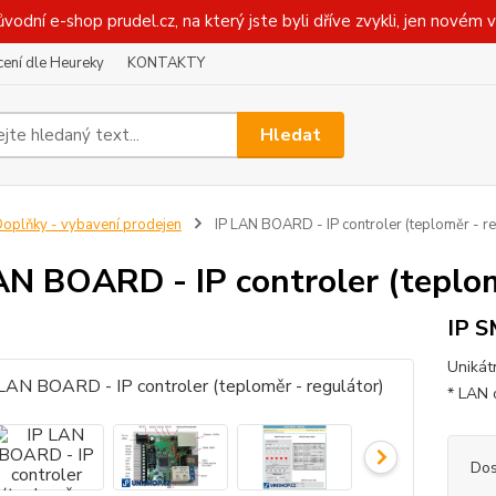
ůvodní e-shop prudel.cz, na který jste byli dříve zvykli, jen novém 
ení dle Heureky
KONTAKTY
Hledat
oplňky - vybavení prodejen
IP LAN BOARD - IP controler (teploměr - re
AN BOARD - IP controler (teplom
IP S
Unikátn
* LAN o
Dos