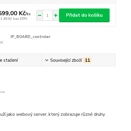
599,00 Kč
/
ks
Přidat do košíku
21,49 Kč
bez DPH
IP_BOARD_controler
u:
e stažení
Související zboží
11
...
louží jako webový server, který zobrazuje různé druhy