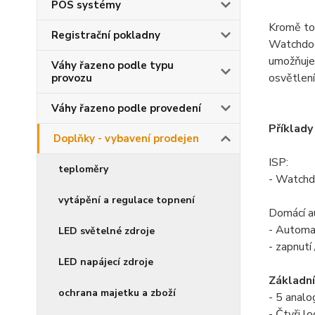
POS systémy
Kromě toh
Registrační pokladny
Watchdog 
umožňuje 
Váhy řazeno podle typu
osvětlení
provozu
Váhy řazeno podle provedení
Příklady 
Doplňky - vybavení prodejen
ISP:
teploměry
- Watchdo
vytápění a regulace topnení
Domácí a
- Automa
LED světelné zdroje
- zapnutí
LED napájecí zdroje
Základní
ochrana majetku a zboží
- 5 analo
- Čtyři l