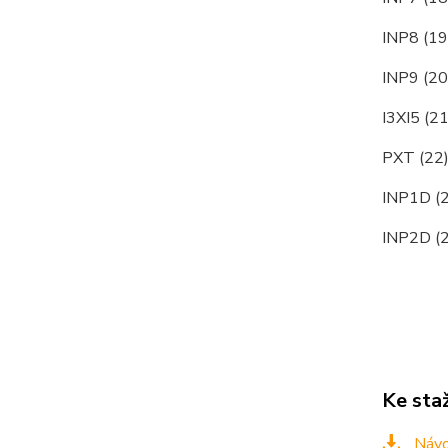
INP8 (19
INP9 (20
I3XI5 (2
PXT (22)
INP1D (2
INP2D (2
Ke sta
Náv