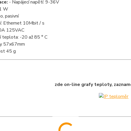
ace:
- Napájecí napětí: 9-36V
 1 W
o, pasivní
í: Ethernet 10Mbit / s
 10A 125VAC
í teplota: -20 až 85 ° C
ry 57x67mm
st 45 g
zde on-line grafy teploty, zazn