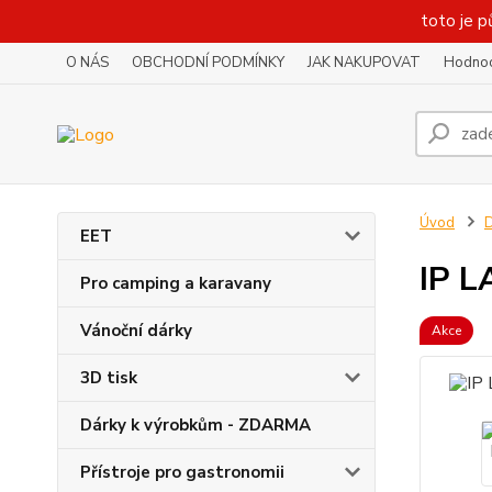
toto je p
O NÁS
OBCHODNÍ PODMÍNKY
JAK NAKUPOVAT
Hodnoc
Úvod
D
EET
IP L
Pro camping a karavany
Vánoční dárky
Akce
3D tisk
Dárky k výrobkům - ZDARMA
Přístroje pro gastronomii