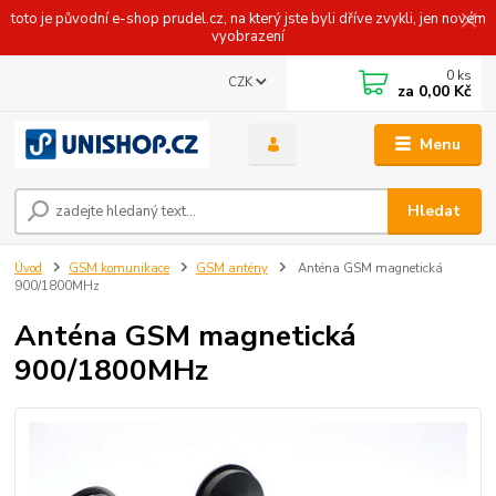
toto je původní e-shop prudel.cz, na který jste byli dříve zvykli, jen novém
vyobrazení
0
ks
CZK
za
0,00 Kč
Menu
Hledat
Úvod
GSM komunikace
GSM antény
Anténa GSM magnetická
900/1800MHz
Anténa GSM magnetická
900/1800MHz