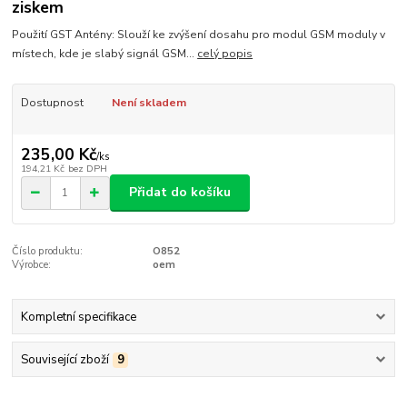
ziskem
Použití GST Antény: Slouží ke zvýšení dosahu pro modul GSM moduly v
místech, kde je slabý signál GSM...
celý popis
Dostupnost
Není skladem
235,00 Kč
/
ks
194,21 Kč
bez DPH
Přidat do košíku
Číslo produktu:
O852
Výrobce:
oem
Kompletní specifikace
Související zboží
9