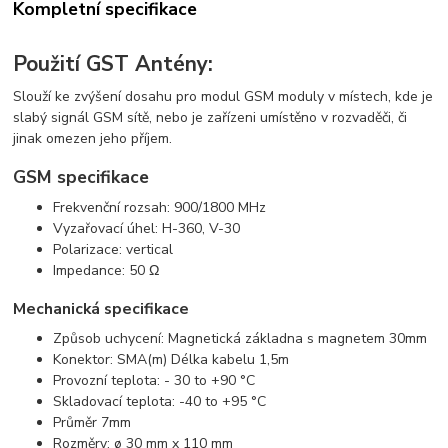
Kompletní specifikace
Použití GST Antény:
Slouží ke zvýšení dosahu pro modul GSM moduly v místech, kde je
slabý signál GSM sítě, nebo je zařízeni umístěno v rozvaděči, či
jinak omezen jeho příjem.
GSM specifikace
Frekvenční rozsah: 900/1800 MHz
Vyzařovací úhel: H-360, V-30
Polarizace: vertical
Impedance: 50 Ω
Mechanická specifikace
Způsob uchycení: Magnetická základna s magnetem 30mm
Konektor: SMA(m) Délka kabelu 1,5m
Provozní teplota: - 30 to +90 °C
Skladovací teplota: -40 to +95 °C
Průměr 7mm
Rozměry: ø 30 mm x 110 mm