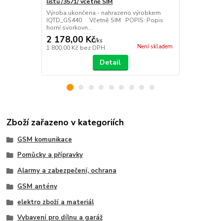
lištu /3571/ včetně SIM
/3571/
Výroba ukončena - nahrazeno výrobkem
Výroba ukon
IQTD_GS440 Včetně SIM POPIS: Popis
IQTD_GS440
horní svorkovn...
svorkovnice: 
2 178,00 Kč
2 098,00
/
ks
Není skladem
1 800,00 Kč
bez DPH
1 733,88 Kč
Detail
Zboží zařazeno v kategoriích
GSM komunikace
Pomůcky a přípravky
Alarmy a zabezpečení, ochrana
GSM antény
elektro zboží a materiál
Vybavení pro dílnu a garáž