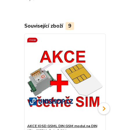
Související zboží
9
Akce
AKCE IQSD GSML DIN GSM modul na DIN
IQSD GSML D