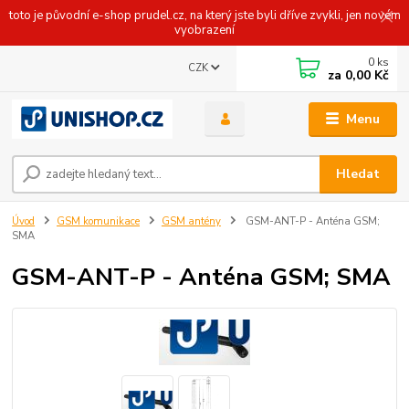
toto je původní e-shop prudel.cz, na který jste byli dříve zvykli, jen novém
vyobrazení
0
ks
CZK
za
0,00 Kč
Menu
Hledat
Úvod
GSM komunikace
GSM antény
GSM-ANT-P - Anténa GSM;
SMA
GSM-ANT-P - Anténa GSM; SMA