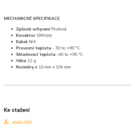
MECHANICKÉ SPECIFIKACE
Způsob uchycení
Prutová
Konektor
SMA(m)
Kabel
N/A
Provozní teplota
- 30 to +90 °C
Skladovací teplota
-40 to +95 °C
Váha
12 g
Rozměry
ø 10 mm x 104 mm
Ke stažení
popis (An)