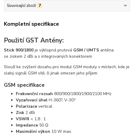
Související zboží
7
Kompletní specifikace
Použití GST Antény:
Stick 900/1800
je výklopná prutová
GSM / UMTS
anténa
se ziskem 2 dBi a s integrovaných konektorem.
Slouží ke zvýšení dosahu pro modul GSM moduly v místech, kde je
slabý signál GSM sítě, či jinak omezen jeho příjem.
GSM specifikace
Frekvenční rozsah
800/900/1800/1900/2100 MHz
Vyzařovací úhel
H-360?, V-30?
Polarizace
vertical
Zisk
2 dBi
VSWR
< 1,8 : 1
Impedance
50 Ω
Maximální výkon
10 W max.