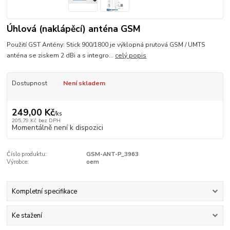
Úhlová (naklápěcí) anténa GSM
Použití GST Antény: Stick 900/1800 je výklopná prutová GSM / UMTS
anténa se ziskem 2 dBi a s integro...
celý popis
Dostupnost
Není skladem
249,00 Kč
/
ks
205,79 Kč
bez DPH
Momentálně není k dispozici
Číslo produktu:
GSM-ANT-P_3963
Výrobce:
oem
Kompletní specifikace
Ke stažení