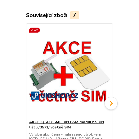
Související zboží
7
Akce
AKCE IQSD GSML DIN GSM modul na DIN
IQSD GSML D
lištu /3571/ včetně SIM
/3571/
Výroba ukončena - nahrazeno výrobkem
Výroba ukon
IQTD_GS440 Včetně SIM POPIS: Popis
IQTD_GS440