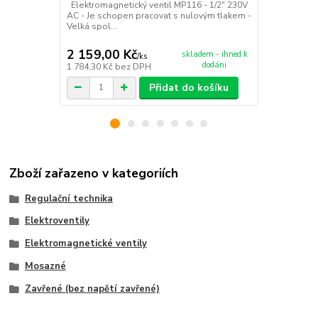
Elektromagnetický ventil MP116 - 1/2" 230V
Elektromagne
AC - Je schopen pracovat s nulovým tlakem -
230V AC Je 
Velká spol...
tlakem - Vys
2 159,00 Kč
2 879,00
skladem - ihned k
/
ks
dodáni
1 784,30 Kč
bez DPH
2 379,34 Kč
Přidat do košíku
Zboží zařazeno v kategoriích
Regulační technika
Elektroventily
Elektromagnetické ventily
Mosazné
Zavřené (bez napětí zavřené)