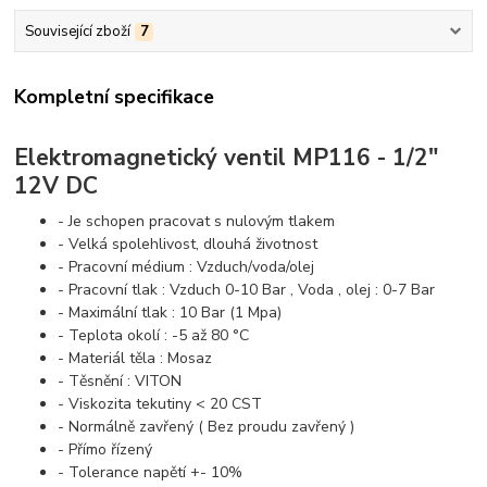
Související zboží
7
Kompletní specifikace
Elektromagnetický ventil MP116 - 1/2"
12V DC
- Je schopen pracovat s nulovým tlakem
- Velká spolehlivost, dlouhá životnost
- Pracovní médium : Vzduch/voda/olej
- Pracovní tlak : Vzduch 0-10 Bar , Voda , olej : 0-7 Bar
- Maximální tlak : 10 Bar (1 Mpa)
- Teplota okolí : -5 až 80 °C
- Materiál těla : Mosaz
- Těsnění : VITON
- Viskozita tekutiny < 20 CST
- Normálně zavřený ( Bez proudu zavřený )
- Přímo řízený
- Tolerance napětí +- 10%