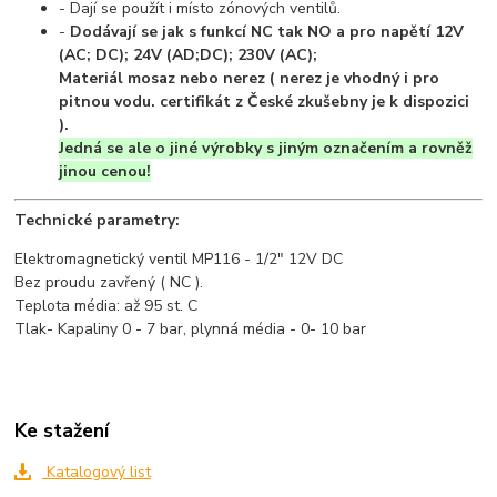
- Dají se použít i místo zónových ventilů.
-
Dodávají se jak s funkcí NC tak NO a pro napětí 12V
(AC; DC); 24V (AD;DC); 230V (AC);
Materiál mosaz nebo nerez ( nerez je vhodný i pro
pitnou vodu. certifikát z České zkušebny je k dispozici
).
Jedná se ale o jiné výrobky s jiným označením a rovněž
jinou cenou!
Technické parametry:
Elektromagnetický ventil MP116 - 1/2" 12V DC
Bez proudu zavřený ( NC ).
Teplota média: až 95 st. C
Tlak- Kapaliny 0 - 7 bar, plynná média - 0- 10 bar
Ke stažení
Katalogový list