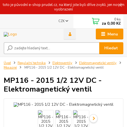
toto je původní e-shop prudel.cz, na který jste byli dříve zvykli, jen novém
vyobrazení
0
ks
CZK
za
0,00 Kč
Menu
Hledat
Úvod
Regulační technika
Elektroventily
Elektromagnetické ventily
Mosazné
MP116 - 2015 1/2 12V DC - Elektromagnetický ventil
MP116 - 2015 1/2 12V DC -
Elektromagnetický ventil