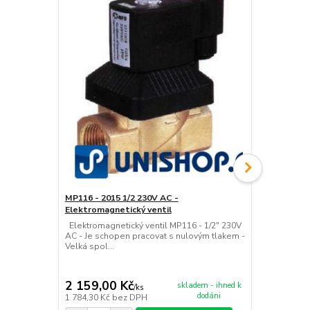
MP116 - 2015 1/2 230V AC -
AKCE MP116 
Elektromagnetický ventil
Elektromagn
Elektromagnetický ventil MP116 - 1/2" 230V
Elektromagne
AC - Je schopen pracovat s nulovým tlakem -
230V AC Je 
Velká spol...
tlakem - Vyso
2 159,00 Kč
2 479,00
skladem - ihned k
/
ks
dodáni
1 784,30 Kč
bez DPH
2 048,76 Kč