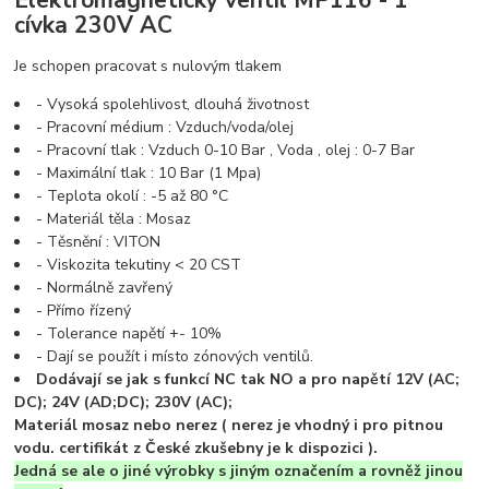
cívka 230V AC
Je schopen pracovat s nulovým tlakem
- Vysoká spolehlivost, dlouhá životnost
- Pracovní médium : Vzduch/voda/olej
- Pracovní tlak : Vzduch 0-10 Bar , Voda , olej : 0-7 Bar
- Maximální tlak : 10 Bar (1 Mpa)
- Teplota okolí : -5 až 80 °C
- Materiál těla : Mosaz
- Těsnění : VITON
- Viskozita tekutiny < 20 CST
- Normálně zavřený
- Přímo řízený
- Tolerance napětí +- 10%
- Dají se použít i místo zónových ventilů.
Dodávají se jak s funkcí NC tak NO a pro napětí 12V (AC;
DC); 24V (AD;DC); 230V (AC);
Materiál mosaz nebo nerez ( nerez je vhodný i pro pitnou
vodu. certifikát z České zkušebny je k dispozici ).
Jedná se ale o jiné výrobky s jiným označením a rovněž jinou