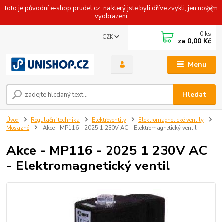
toto je původní e-shop prudel.cz, na který jste byli dříve zvykli, jen novém
vyobrazení
0
ks
CZK
za
0,00 Kč
Menu
Hledat
Úvod
Regulační technika
Elektroventily
Elektromagnetické ventily
Mosazné
Akce - MP116 - 2025 1 230V AC - Elektromagnetický ventil
Akce - MP116 - 2025 1 230V AC
- Elektromagnetický ventil