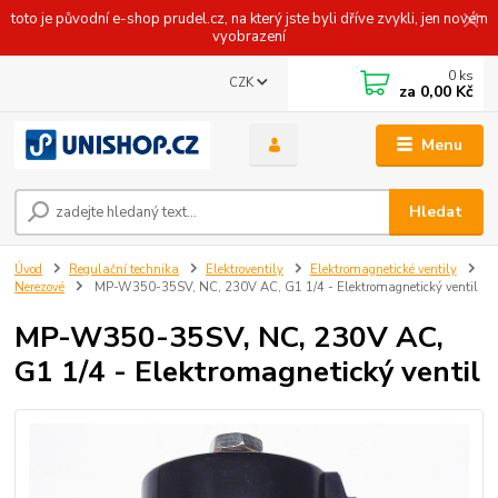
toto je původní e-shop prudel.cz, na který jste byli dříve zvykli, jen novém
vyobrazení
0
ks
CZK
za
0,00 Kč
Menu
Hledat
Úvod
Regulační technika
Elektroventily
Elektromagnetické ventily
Nerezové
MP-W350-35SV, NC, 230V AC, G1 1/4 - Elektromagnetický ventil
MP-W350-35SV, NC, 230V AC,
G1 1/4 - Elektromagnetický ventil