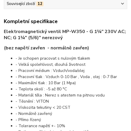
Související zboží
12
Kompletní specifikace
Elektromagnetický ventil MP-W350 - G
1¼"
230V AC;
NC;
G
1¼"
(5/6)"
nerezový
(bez napětí zavřen - normálně zavřen)
- Je schopen pracovat s nulovým tlakem
- Velká spolehlivost, dlouhá životnost
- Pracovní médium : Vzduch/voda/olej
- Pracovní tlak : Vzduch 0-10 Bar , Voda , olej : 0-7 Bar
- Maximální tlak : 10 Bar (1 Mpa)
- Teplota okolí : -5 až 80 °C
- Materiál těla : Nerez s atestem na pitnou vodu
- Těsnění : VITON
- Viskozita tekutiny < 20 CST
- Normálně zavřený
- Přímo řízený
- Tolerance napětí +- 10%