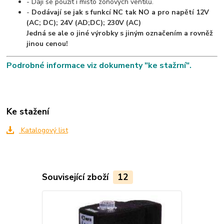
- Dají se použít i místo zónových ventilů.
-
Dodávají se jak s funkcí NC tak NO a pro napětí 12V
(AC; DC); 24V (AD;DC); 230V (AC)
Jedná se ale o jiné výrobky s jiným označením a rovněž
jinou cenou!
Podrobné informace viz dokumenty "ke stažrní".
Ke stažení
Katalogový list
Související zboží
12