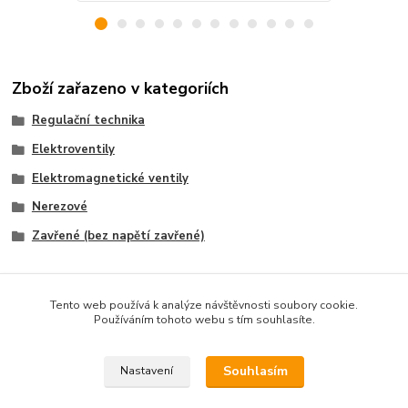
Zboží zařazeno v kategoriích
Regulační technika
Elektroventily
Elektromagnetické ventily
Nerezové
Zavřené (bez napětí zavřené)
Tento web používá k analýze návštěvnosti soubory cookie.
Používáním tohoto webu s tím souhlasíte.
Souhlasím
Nastavení
* CENY NA PRODEJNĚ *
Uvedené ceny platí při objednávce on-line.
.