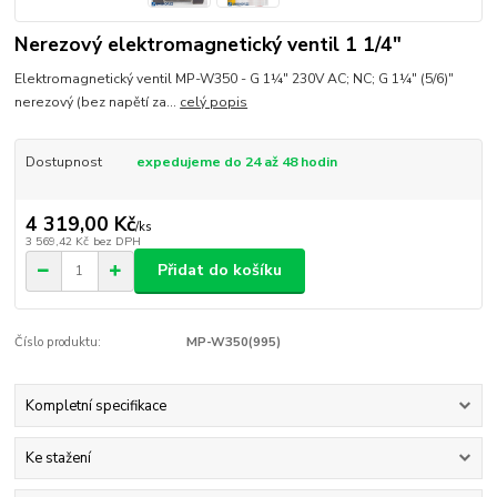
Nerezový elektromagnetický ventil 1 1/4"
Elektromagnetický ventil MP-W350 - G 1¼" 230V AC; NC; G 1¼" (5/6)"
nerezový (bez napětí za...
celý popis
Dostupnost
expedujeme do 24 až 48 hodin
4 319,00 Kč
/
ks
3 569,42 Kč
bez DPH
Přidat do košíku
Číslo produktu:
MP-W350(995)
Kompletní specifikace
Ke stažení