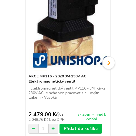
AKCE MP116 - 2020 3/4 230V AC
Akce - MP11
Elektromagnetický ventil
Elektromagn
Elektromagnetický ventil MP116 - 3/4" cívka
Elektromagne
230V AC Je schopen pracovat s nulovým
230V AC Je 
tlakem - Vysoká ...
tlakem - Vys
2 479,00 Kč
2 879,00
skladem - ihned k
/
ks
dodáni
2 048,76 Kč
bez DPH
2 379,34 Kč
Přidat do košíku