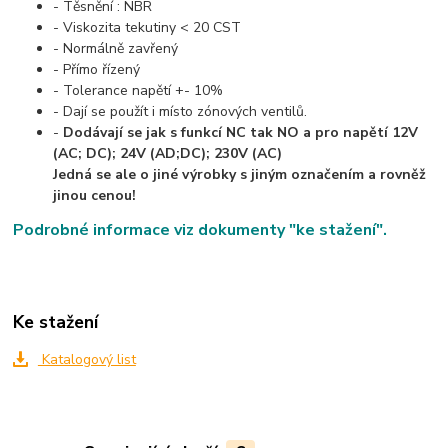
- Těsnění : NBR
- Viskozita tekutiny < 20 CST
- Normálně zavřený
- Přímo řízený
- Tolerance napětí +- 10%
- Dají se použít i místo zónových ventilů.
-
Dodávají se jak s funkcí NC tak NO a pro napětí 12V
(AC; DC); 24V (AD;DC); 230V (AC)
Jedná se ale o jiné výrobky s jiným označením a rovněž
jinou cenou!
Podrobné informace viz dokumenty "ke stažení".
Ke stažení
Katalogový list