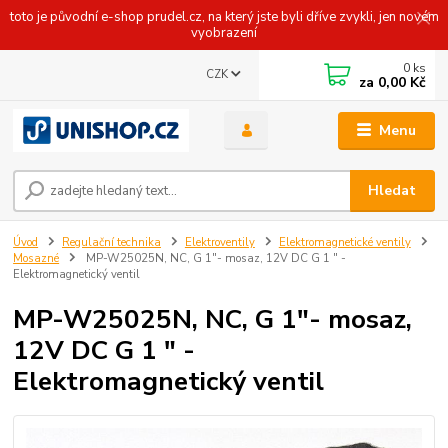
toto je původní e-shop prudel.cz, na který jste byli dříve zvykli, jen novém
vyobrazení
0
ks
CZK
za
0,00 Kč
Menu
Hledat
Úvod
Regulační technika
Elektroventily
Elektromagnetické ventily
Mosazné
MP-W25025N, NC, G 1"- mosaz, 12V DC G 1 " -
Elektromagnetický ventil
MP-W25025N, NC, G 1"- mosaz,
12V DC G 1 " -
Elektromagnetický ventil