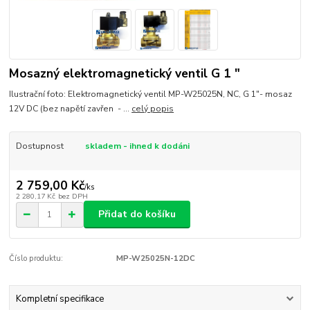
Mosazný elektromagnetický ventil G 1 "
Ilustrační foto: Elektromagnetický ventil MP-W25025N, NC, G 1"- mosaz
12V DC (bez napětí zavřen - ...
celý popis
Dostupnost
skladem - ihned k dodáni
2 759,00 Kč
/
ks
2 280,17 Kč
bez DPH
Přidat do košíku
Číslo produktu:
MP-W25025N-12DC
Kompletní specifikace