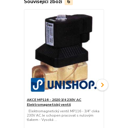
Související zboží
6
AKCE MP116 - 2020 3/4 230V AC
Akce - MP11
Elektromagnetický ventil
Elektromagn
Elektromagnetický ventil MP116 - 3/4" cívka
Elektromagne
230V AC Je schopen pracovat s nulovým
230V AC Je 
tlakem - Vysoká ...
tlakem - Vys