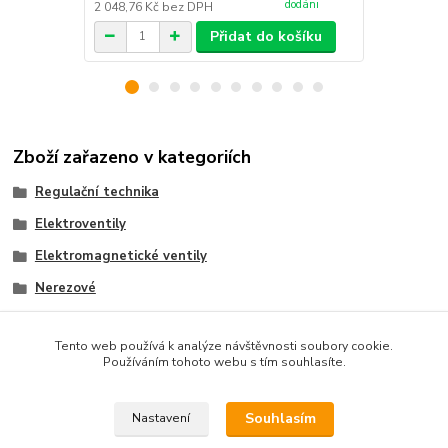
dodáni
2 048,76 Kč
bez DPH
2 379,34 Kč
Přidat do košíku
Zboží zařazeno v kategoriích
Regulační technika
Elektroventily
Elektromagnetické ventily
Nerezové
Zavřené (bez napětí zavřené)
Tento web používá k analýze návštěvnosti soubory cookie.
Používáním tohoto webu s tím souhlasíte.
Souhlasím
Nastavení