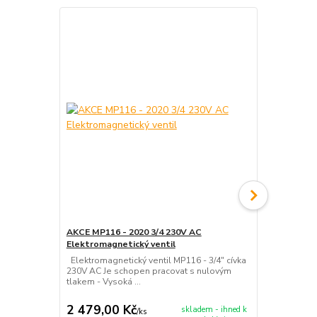
AKCE MP116 - 2020 3/4 230V AC
Akce - MP11
Elektromagnetický ventil
Elektromagn
Elektromagnetický ventil MP116 - 3/4" cívka
Elektromagne
230V AC Je schopen pracovat s nulovým
230V AC Je 
tlakem - Vysoká ...
tlakem - Vys
2 479,00 Kč
2 879,00
skladem - ihned k
/
ks