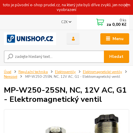
toto je původní e-shop prudel.cz, na který jste byli dříve zvykli, jen novém
vyobrazení
0
ks
CZK
za
0,00 Kč
Menu
Hledat
Úvod
Regulační technika
Elektroventily
Elektromagnetické ventily
Nerezové
MP-W250-25SN, NC, 12V AC, G1 - Elektromagnetický ventil
MP-W250-25SN, NC, 12V AC, G1
- Elektromagnetický ventil