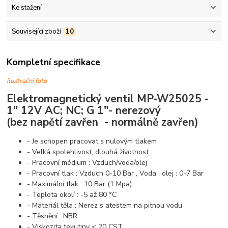
Ke stažení
Související zboží
10
Kompletní specifikace
ilustrační foto
Elektromagnetický ventil MP-W25025 -
1" 12V AC; NC; G
1"-
nerezový
(bez napětí zavřen - normálně zavřen)
- Je schopen pracovat s nulovým tlakem
- Velká spolehlivost, dlouhá životnost
- Pracovní médium : Vzduch/voda/olej
- Pracovní tlak : Vzduch 0-10 Bar , Voda , olej : 0-7 Bar
- Maximální tlak : 10 Bar (1 Mpa)
- Teplota okolí : -5 až 80 °C
- Materiál těla : Nerez s atestem na pitnou vodu
- Těsnění : NBR
- Viskozita tekutiny < 20 CST