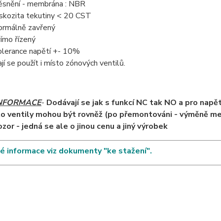
ěsnění - membrána : NBR
iskozita tekutiny < 20 CST
ormálně zavřený
římo řízený
olerance napětí +- 10%
ají se použít i místo zónových ventilů.
NFORMACE
-
Dodávají se jak s funkcí NC tak NO a pro napě
o ventily mohou být rovněž (po přemontováni - výměně 
ozor - jedná se ale o jinou cenu a jiný výrobek
 informace viz dokumenty "ke stažení".