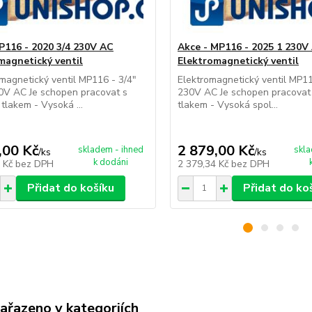
116 - 2020 3/4 230V AC
Akce - MP116 - 2025 1 230V
magnetický ventil
Elektromagnetický ventil
agnetický ventil MP116 - 3/4"
Elektromagnetický ventil MP11
0V AC Je schopen pracovat s
230V AC Je schopen pracovat
tlakem - Vysoká ...
tlakem - Vysoká spol...
,00 Kč
2 879,00 Kč
skladem - ihned
skla
/
ks
/
ks
k dodáni
6 Kč
bez DPH
2 379,34 Kč
bez DPH
Přidat do košíku
Přidat do ko
zařazeno v kategoriích