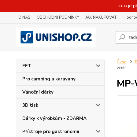
toto je p
O NÁS
OBCHODNÍ PODMÍNKY
JAK NAKUPOVAT
Hodnoc
Úvod
R
EET
ventil
Pro camping a karavany
MP-W
Vánoční dárky
3D tisk
Dárky k výrobkům - ZDARMA
Přístroje pro gastronomii