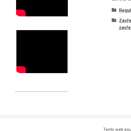
Regul
Zavře
zavře
Tento web použ