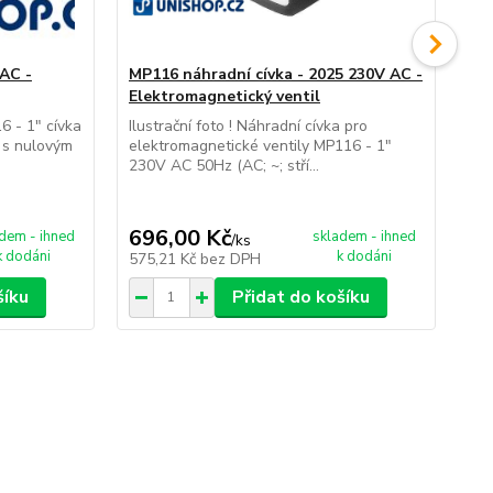
 AC -
MP116 náhradní cívka - 2025 230V AC -
ZV
Elektromagnetický ventil
zp
6 - 1" cívka
Ilustrační foto ! Náhradní cívka pro
Pop
 s nulovým
elektromagnetické ventily MP116 - 1"
zpě
230V AC 50Hz (AC; ~; stří...
reg
696,00 Kč
1 
dem - ihned
skladem - ihned
/
ks
k dodáni
k dodáni
575,21 Kč
bez DPH
1 2
šíku
Přidat do košíku