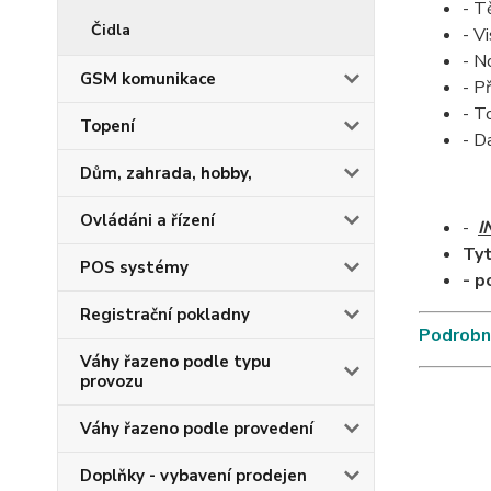
- T
Čidla
- V
- N
GSM komunikace
- P
- T
Topení
- D
Dům, zahrada, hobby,
Ovládáni a řízení
-
I
Tyt
POS systémy
- p
Registrační pokladny
Podrobné
Váhy řazeno podle typu
provozu
Váhy řazeno podle provedení
Doplňky - vybavení prodejen