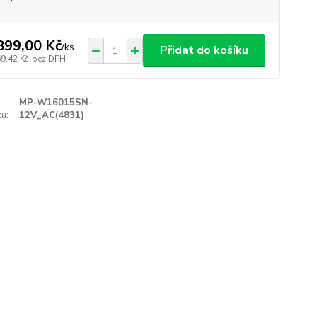
899,00 Kč
/
ks
Přidat do košíku
69,42 Kč
bez DPH
MP-W16015SN-
u:
12V_AC(4831)