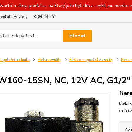
ůvodní e-shop prudel.cz, na který jste byli dříve zvykli, jen novém 
ení dle Heureky
KONTAKTY
Hledat
egulační technika
Elektroventily
Elektromagnetické ventily
Nerez
160-15SN, NC, 12V AC, G1/2" -
Nere
Elektr
nerezo
Dos