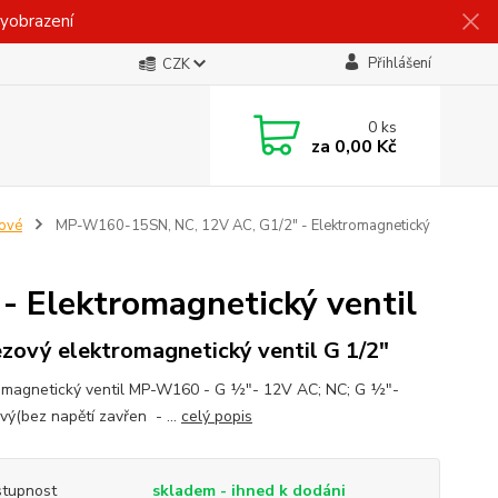
vyobrazení
Přihlášení
CZK
0
ks
za
0,00 Kč
ové
MP-W160-15SN, NC, 12V AC, G1/2" - Elektromagnetický
 Elektromagnetický ventil
zový elektromagnetický ventil G 1/2"
omagnetický ventil MP-W160 - G ½"- 12V AC; NC; G ½"-
vý(bez napětí zavřen - ...
celý popis
tupnost
skladem - ihned k dodáni