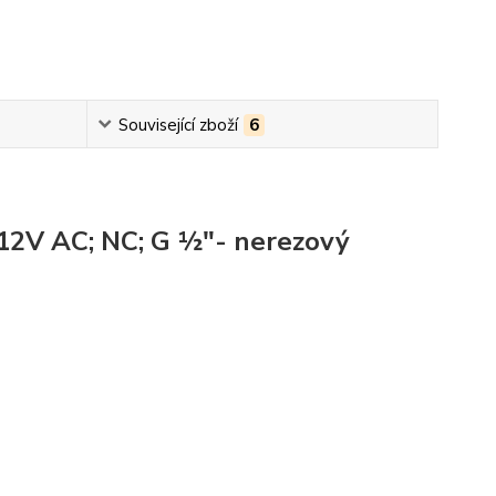
Související zboží
6
1
2V AC; NC;
G ½"-
nerezový