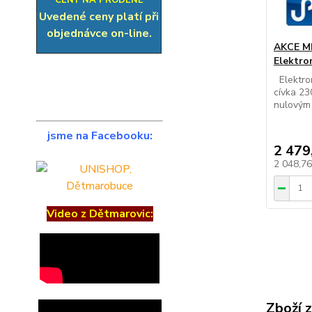
CENY NA PRODENĚ
Uvedené ceny platí při
objednávce on-line.
AKCE MP
Elektro
Elektrom
cívka 23
nulovým 
jsme na Facebooku:
2 479
2 048,7
Video z Dětmarovic:
Zboží 