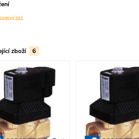
žení
ogový list
jící zboží
6