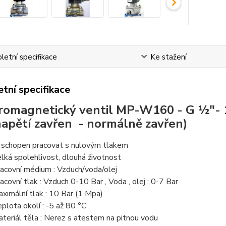
etní specifikace
Ke stažení
tní specifikace
romagnetický ventil MP-W160 -
G ½"- 
napětí zavřen - normálně zavřen)
e schopen pracovat s nulovým tlakem
elká spolehlivost, dlouhá životnost
racovní médium : Vzduch/voda/olej
racovní tlak : Vzduch 0-10 Bar , Voda , olej : 0-7 Bar
aximální tlak : 10 Bar (1 Mpa)
eplota okolí : -5 až 80 °C
ateriál těla : Nerez s atestem na pitnou vodu