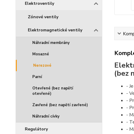
Elektroventily
Zónové ventily
Elektromagnetické ventily
Kompl
Náhradní membrány
Komple
Mosazné
Elekt
Nerezové
(bez 
Parní
- J
Otevřené (bez napětí
- V
otevřené)
- P
Zavřené (bez napětí zavřené)
- P
- M
Náhradní cívky
- T
- M
Regulátory