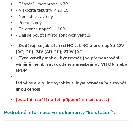
- Těsnění - membrána: NBR
- Viskozita tekutiny < 20 CST
- Normálně zavřený
- Přímo řízený
- Tolerance napětí +- 10%
- Dají se použít i místo zónových ventilů.
-
Dodávají se jak s funkcí NC tak NO a pro napětí 12V
(AC; DC); 24V (AD;DC); 230V (AC)
- Tyto ventily mohou být rovněž (po přemontováni -
výměně membrány) dodány s membránou VITON, nebo
EPDM.
Jedná se ale o jiné výrobky s jiným označením a rovněž
jinou cenou!
(ostatní napětí na tel. případně e-mail dotaz)
Podrobné informace viz dokumenty "ke stažení".