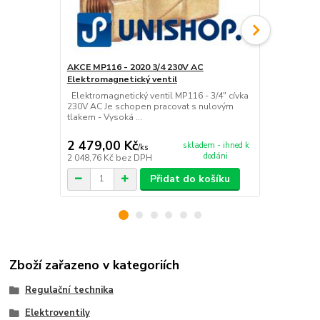
AKCE MP116 - 2020 3/4 230V AC
Akce - MP11
Elektromagnetický ventil
Elektromagn
Elektromagnetický ventil MP116 - 3/4" cívka
Elektromagne
230V AC Je schopen pracovat s nulovým
230V AC Je 
tlakem - Vysoká ...
tlakem - Vys
2 479,00 Kč
2 879,00
skladem - ihned k
/
ks
dodáni
2 048,76 Kč
bez DPH
2 379,34 Kč
Přidat do košíku
Zboží zařazeno v kategoriích
Regulační technika
Elektroventily