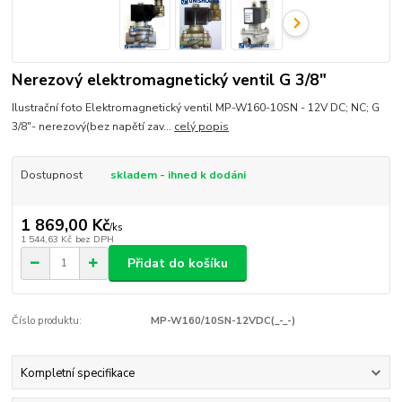
Nerezový elektromagnetický ventil G 3/8"
Ilustrační foto Elektromagnetický ventil MP-W160-10SN - 12V DC; NC; G
3/8"- nerezový(bez napětí zav...
celý popis
Dostupnost
skladem - ihned k dodáni
1 869,00 Kč
/
ks
1 544,63 Kč
bez DPH
Přidat do košíku
Číslo produktu:
MP-W160/10SN-12VDC(_-_-)
Kompletní specifikace