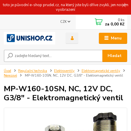
toto je původní e-shop prudel.cz, na který jste byli dříve zvykli, jen novém
vyobrazení
0
ks
CZK
za
0,00 Kč
Menu
Hledat
Úvod
Regulační technika
Elektroventily
Elektromagnetické ventily
Nerezové
MP-W160-10SN, NC, 12V DC, G3/8" - Elektromagnetický ventil
MP-W160-10SN, NC, 12V DC,
G3/8" - Elektromagnetický ventil