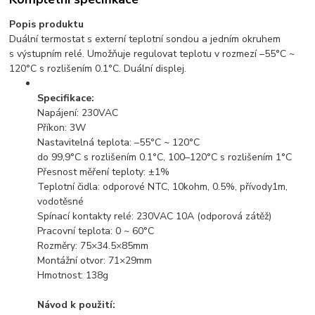
Popis produktu
Duální termostat s externí teplotní sondou a jedním okruhem
s výstupním relé. Umožňuje regulovat teplotu v rozmezí –55°C ~
120°C s rozlišením 0.1°C. Duální displej.
Specifikace:
Napájení: 230VAC
Příkon: 3W
Nastavitelná teplota: –55°C ~ 120°C
do 99,9°C s rozlišením 0.1°C, 100–120°C s rozlišením 1°C
Přesnost měření teploty: ±1%
Teplotní čidla: odporové NTC, 10kohm, 0.5%, přívody1m,
vodotěsné
Spínací kontakty relé: 230VAC 10A (odporová zátěž)
Pracovní teplota: 0 ~ 60°C
Rozměry: 75×34.5×85mm
Montážní otvor: 71×29mm
Hmotnost: 138g
Návod k použití: