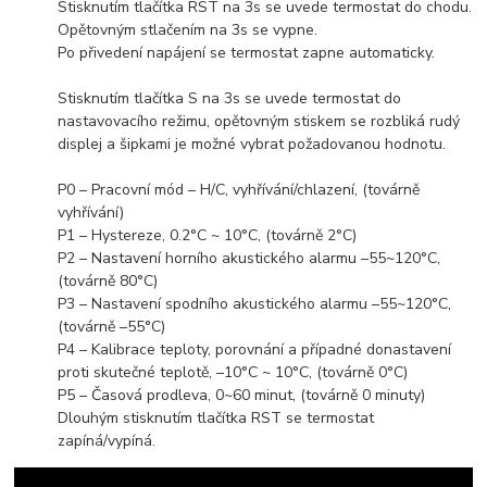
Stisknutím tlačítka RST na 3s se uvede termostat do chodu.
Opětovným stlačením na 3s se vypne.
Po přivedení napájení se termostat zapne automaticky.
Stisknutím tlačítka S na 3s se uvede termostat do
nastavovacího režimu, opětovným stiskem se rozbliká rudý
displej a šipkami je možné vybrat požadovanou hodnotu.
P0 – Pracovní mód – H/C, vyhřívání/chlazení, (továrně
vyhřívání)
P1 – Hystereze, 0.2°C ~ 10°C, (továrně 2°C)
P2 – Nastavení horního akustického alarmu –55~120°C,
(továrně 80°C)
P3 – Nastavení spodního akustického alarmu –55~120°C,
(továrně –55°C)
P4 – Kalibrace teploty, porovnání a případné donastavení
proti skutečné teplotě, –10°C ~ 10°C, (továrně 0°C)
P5 – Časová prodleva, 0~60 minut, (továrně 0 minuty)
Dlouhým stisknutím tlačítka RST se termostat
zapíná/vypíná.