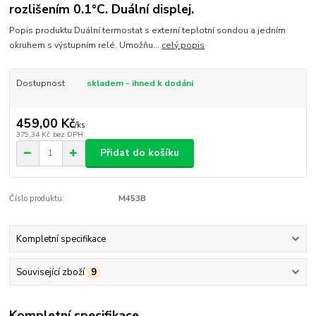
rozlišením 0.1°C. Duální displej.
Popis produktu Duální termostat s externí teplotní sondou a jedním
okruhem s výstupním relé. Umožňu...
celý popis
Dostupnost
skladem - ihned k dodáni
459,00 Kč
/
ks
379,34 Kč
bez DPH
Přidat do košíku
Číslo produktu:
M453B
Kompletní specifikace
Související zboží
9
Kompletní specifikace