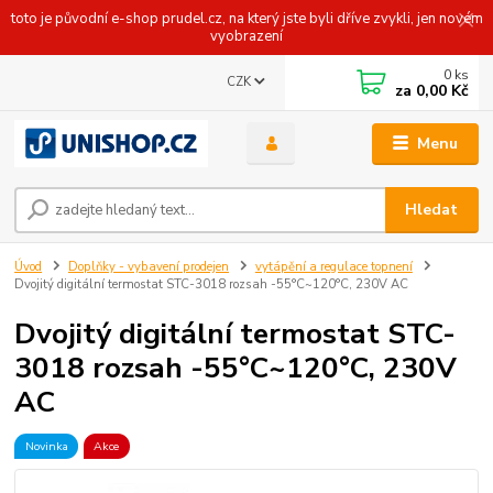
toto je původní e-shop prudel.cz, na který jste byli dříve zvykli, jen novém
vyobrazení
0
ks
CZK
za
0,00 Kč
Menu
Hledat
Úvod
Doplňky - vybavení prodejen
vytápění a regulace topnení
Dvojitý digitální termostat STC-3018 rozsah -55°C~120°C, 230V AC
Dvojitý digitální termostat STC-
3018 rozsah -55°C~120°C, 230V
AC
Novinka
Akce