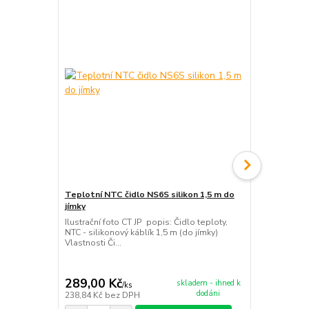
Teplotní NTC čidlo NS6S silikon 1,5 m do
Teplotní NT
jímky
silikon 1,5 m
Ilustrační foto CT JP popis: Čidlo teploty,
Ilustrační f
NTC - silikonový káblík 1,5 m (do jímky)
část Ø6 x 15
Vlastnosti Či...
teploty NT..
289,00 Kč
198,00 K
skladem - ihned k
/
ks
dodáni
238,84 Kč
bez DPH
163,64 Kč
be