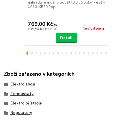
náhradu je možno použít tyto výrobky: - e31 -
Široké možno
XR10; XR20 Popi...
teplotu Mo...
769,00 Kč
2 099,00
/
ks
Není skladem
635,54 Kč
bez DPH
1 734,71 Kč
Detail
Zboží zařazeno v kategoriích
Elektro zboží
Termostaty
Elektro přístroje
Regulátory