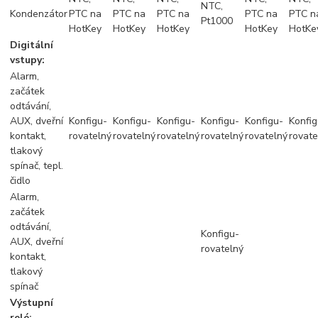
NTC,
Kondenzátor
PTC na
PTC na
PTC na
PTC na
PTC n
Pt1000
HotKey
HotKey
HotKey
HotKey
HotKe
Digitální
vstupy:
Alarm,
začátek
odtávání,
AUX, dveřní
Konfigu-
Konfigu-
Konfigu-
Konfigu-
Konfigu-
Konfig
kontakt,
rovatelný
rovatelný
rovatelný
rovatelný
rovatelný
rovate
tlakový
spínač, tepl.
čidlo
Alarm,
začátek
odtávání,
Konfigu-
AUX, dveřní
rovatelný
kontakt,
tlakový
spínač
Výstupní
relé: