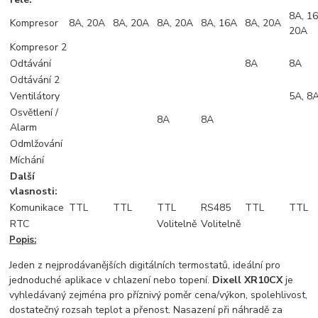
8A, 16
Kompresor
8A, 20A
8A, 20A
8A, 20A
8A, 16A
8A, 20A
20A
Kompresor 2
Odtávání
8A
8A
Odtávání 2
Ventilátory
5A, 8
Osvětlení /
8A
8A
Alarm
Odmlžování
Míchání
Další
vlasnosti:
Komunikace
TTL
TTL
TTL
RS485
TTL
TTL
RTC
Volitelně
Volitelně
Popis:
Jeden z nejprodávanějších digitálních termostatů, ideální pro
jednoduché aplikace v chlazení nebo topení.
Dixell XR10CX
je
vyhledávaný zejména pro příznivý poměr cena/výkon, spolehlivost,
dostatečný rozsah teplot a přenost. Nasazení při náhradě za