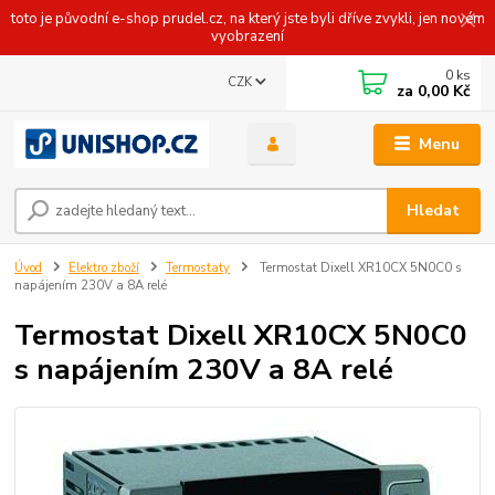
toto je původní e-shop prudel.cz, na který jste byli dříve zvykli, jen novém
vyobrazení
0
ks
CZK
za
0,00 Kč
Menu
Hledat
Úvod
Elektro zboží
Termostaty
Termostat Dixell XR10CX 5N0C0 s
napájením 230V a 8A relé
Termostat Dixell XR10CX 5N0C0
s napájením 230V a 8A relé