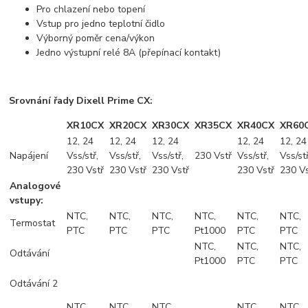
Pro chlazení nebo topení
Vstup pro jedno teplotní čidlo
Výborný poměr cena/výkon
Jedno výstupní relé 8A (přepínací kontakt)
Srovnání řady Dixell Prime CX:
XR10CX
XR20CX
XR30CX
XR35CX
XR40CX
XR60
12, 24
12, 24
12, 24
12, 24
12, 24
Napájení
Vss/stř,
Vss/stř,
Vss/stř,
230 Vstř
Vss/stř,
Vss/stř
230 Vstř
230 Vstř
230 Vstř
230 Vstř
230 Vs
Analogové
vstupy:
NTC,
NTC,
NTC,
NTC,
NTC,
NTC,
Termostat
PTC
PTC
PTC
Pt1000
PTC
PTC
NTC,
NTC,
NTC,
Odtávání
Pt1000
PTC
PTC
Odtávání 2
NTC,
NTC,
NTC,
NTC,
NTC,