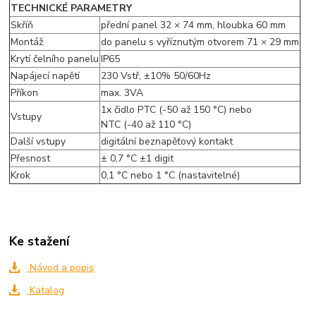
TECHNICKÉ PARAMETRY
Skříň
přední panel 32 × 74 mm, hloubka 60 mm
Montáž
do panelu s vyříznutým otvorem 71 × 29 mm
Krytí čelního panelu
IP65
Napájecí napětí
230 Vstř, ±10% 50/60Hz
Příkon
max. 3VA
1x čidlo PTC (-50 až 150 °C) nebo
Vstupy
NTC (-40 až 110 °C)
Další vstupy
digitální beznapěťový kontakt
Přesnost
± 0,7 °C ±1 digit
Krok
0,1 °C nebo 1 °C (nastavitelné)
Ke stažení
Návod a popis
Katalog