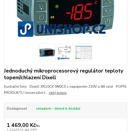
Jednoduchý mikroprocesorový regulátor teploty
topení/chlazení Dixell
Ilustrační foto Dixell XR10CX 5N0C0 s napájením 230V a 8A relé POPIS
PRODUKTU Univerzální t...
celý popis
Dostupnost
skladem - ihned k dodáni
1 469,00 Kč
/
ks
1 214,05 Kč
bez DPH