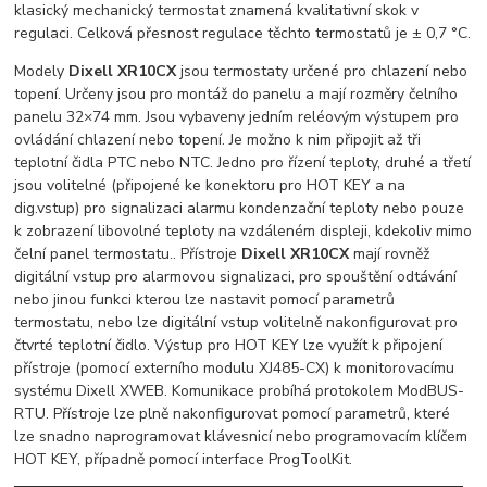
klasický mechanický termostat znamená kvalitativní skok v
regulaci. Celková přesnost regulace těchto termostatů je ± 0,7 °C.
Modely
Dixell XR10CX
jsou termostaty určené pro chlazení nebo
topení. Určeny jsou pro montáž do panelu a mají rozměry čelního
panelu 32×74 mm. Jsou vybaveny jedním reléovým výstupem pro
ovládání chlazení nebo topení. Je možno k nim připojit až tři
teplotní čidla PTC nebo NTC. Jedno pro řízení teploty, druhé a třetí
jsou volitelné (připojené ke konektoru pro HOT KEY a na
dig.vstup) pro signalizaci alarmu kondenzační teploty nebo pouze
k zobrazení libovolné teploty na vzdáleném displeji, kdekoliv mimo
čelní panel termostatu.. Přístroje
Dixell XR10CX
mají rovněž
digitální vstup pro alarmovou signalizaci, pro spouštění odtávání
nebo jinou funkci kterou lze nastavit pomocí parametrů
termostatu, nebo lze digitální vstup volitelně nakonfigurovat pro
čtvrté teplotní čidlo. Výstup pro HOT KEY lze využít k připojení
přístroje (pomocí externího modulu XJ485-CX) k monitorovacímu
systému Dixell XWEB. Komunikace probíhá protokolem ModBUS-
RTU. Přístroje lze plně nakonfigurovat pomocí parametrů, které
lze snadno naprogramovat klávesnicí nebo programovacím klíčem
HOT KEY, případně pomocí interface ProgToolKit.