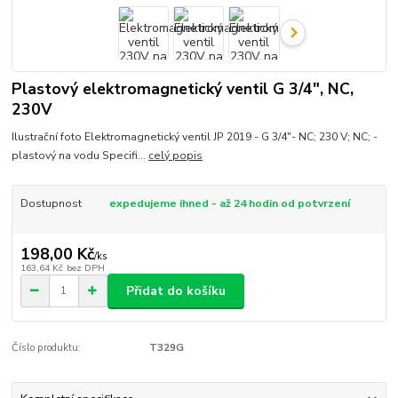
Plastový elektromagnetický ventil G 3/4", NC,
230V
Ilustrační foto Elektromagnetický ventil JP 2019 - G 3/4"- NC; 230 V; NC; -
plastový na vodu Specifi...
celý popis
Dostupnost
expedujeme ihned - až 24 hodin od potvrzení
198,00 Kč
/
ks
163,64 Kč
bez DPH
Přidat do košíku
Číslo produktu:
T329G