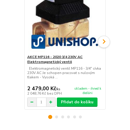
AKCE MP116 - 2020 3/4 230V AC
Akce - MP11
Elektromagnetický ventil
Elektromagn
Elektromagnetický ventil MP116 - 3/4" cívka
Elektromagne
230V AC Je schopen pracovat s nulovým
230V AC Je 
tlakem - Vysoká ...
tlakem - Vys
2 479,00 Kč
2 879,00
skladem - ihned k
/
ks
dodáni
2 048,76 Kč
bez DPH
2 379,34 Kč
Přidat do košíku