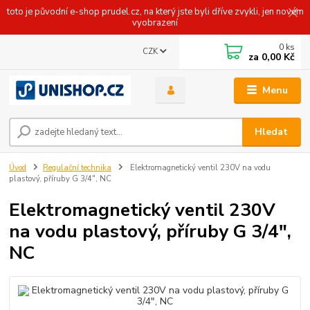
toto je původní e-shop prudel.cz, na který jste byli dříve zvykli, jen novém
vyobrazení
0
ks
CZK
za
0,00 Kč
Menu
Hledat
Úvod
Regulační technika
Elektromagnetický ventil 230V na vodu
plastový, příruby G 3/4", NC
Elektromagnetický ventil 230V
na vodu plastový, příruby G 3/4",
NC