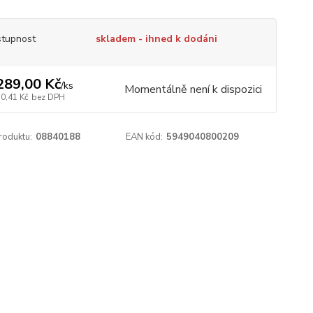
tupnost
skladem - ihned k dodáni
289,00 Kč
/
ks
Momentálně není k dispozici
50,41 Kč
bez DPH
roduktu:
08840188
EAN kód:
5949040800209