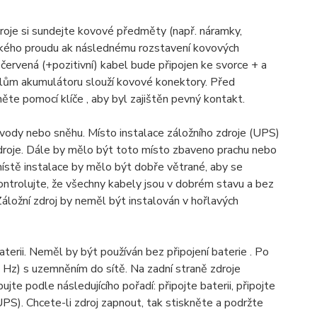
zdroje si sundejte kovové předměty (např. náramky,
trického proudu ak následnému rozstavení kovových
: červená (+pozitivní) kabel bude připojen ke svorce + a
 pólům akumulátoru slouží kovové konektory. Před
ěte pomocí klíče , aby byl zajištěn pevný kontakt.
 vody nebo sněhu. Místo instalace záložního zdroje (UPS)
zdroje. Dále by mělo být toto místo zbaveno prachu nebo
místě instalace by mělo být dobře větrané, aby se
ntrolujte, že všechny kabely jsou v dobrém stavu a bez
Záložní zdroj by neměl být instalován v hořlavých
aterii. Neměl by být používán bez připojení baterie . Po
0 Hz) s uzemněním do sítě. Na zadní straně zdroje
ujte podle následujícího pořadí: připojte baterii, připojte
(UPS). Chcete-li zdroj zapnout, tak stiskněte a podržte