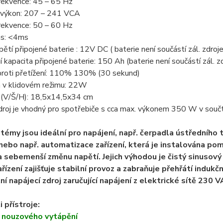
rekvence: 45 – 65 Hz
 výkon: 207 – 241 VCA
rekvence: 50 – 60 Hz
as: <4ms
ětí připojené baterie : 12V DC ( baterie není součástí zál. zdroje
 kapacita připojené baterie: 150 Ah (baterie není součástí zál. z
proti přetížení: 110% 130% (30 sekund)
 v klidovém režimu: 22W
(V/Š/H): 18,5x14,5x34 cm
droj je vhodný pro spotřebiče s cca max. výkonem 350 W v souč
témy jsou ideální pro napájení, např. čerpadla ústředního 
nebo např. automatizace zařízení, která je instalována pomo
na sebemenší změnu napětí. Jejich výhodou je čistý sinusový 
řízení zajišťuje stabilní provoz a zabraňuje přehřátí induk
í napájecí zdroj zaručující napájení z elektrické sítě 230 V
 přístroje:
í nouzového vytápění