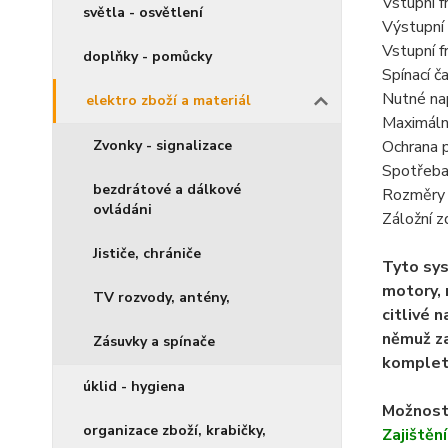
Vstupní f
světla - osvětlení
Výstupní
Vstupní f
doplňky - pomůcky
Spínací č
Nutné nap
elektro zboží a materiál
Maximální
Zvonky - signalizace
Ochrana 
Spotřeba
bezdrátové a dálkové
Rozměry 
ovládáni
Záložní z
Jističe, chrániče
Tyto sys
motory, 
TV rozvody, antény,
citlivé 
němuž za
Zásuvky a spínače
kompletn
úklid - hygiena
Možnosti
organizace zboží, krabičky,
Zajištěn