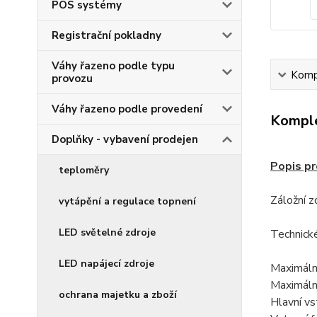
POS systémy
Registrační pokladny
Váhy řazeno podle typu
Kompl
provozu
Váhy řazeno podle provedení
Komple
Doplňky - vybavení prodejen
Popis pr
teploměry
Záložní 
vytápění a regulace topnení
LED světelné zdroje
Technické
LED napájecí zdroje
Maximáln
Maximáln
ochrana majetku a zboží
Hlavní v