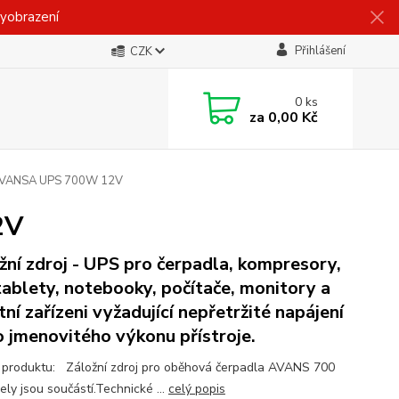
vyobrazení
Přihlášení
CZK
0
ks
za
0,00 Kč
 AVANSA UPS 700W 12V
2V
žní zdroj - UPS pro čerpadla, kompresory,
tablety, notebooky, počítače, monitory a
tní zařízeni vyžadující nepřetržité napájení
o jmenovitého výkonu přístroje.
produktu: Záložní zdroj pro oběhová čerpadla AVANS 700
ely jsou součástí.Technické ...
celý popis