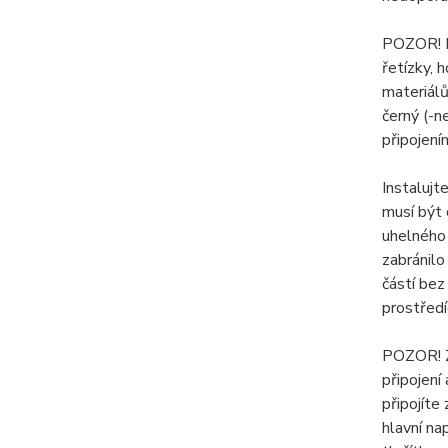
POZOR! Bu
řetízky, 
materiálů
černý (-n
připojení
Instalujt
musí být 
uhelného 
zabránilo
částí bez
prostředí
POZOR! Zá
připojení
připojíte
hlavní na