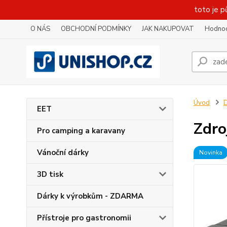
toto je p
O NÁS
OBCHODNÍ PODMÍNKY
JAK NAKUPOVAT
Hodnoc
Úvod
D
EET
Zdro
Pro camping a karavany
Vánoční dárky
Novinka
3D tisk
Dárky k výrobkům - ZDARMA
Přístroje pro gastronomii