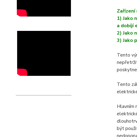
Zařízení
1) Jako 
a dobíjí 
2) Jako n
3) Jako 
Tento výr
nepřetrži
poskytne 
Tento zál
elektrick
Hlavním r
elektrick
dlouhotrv
být použi
nedoporu