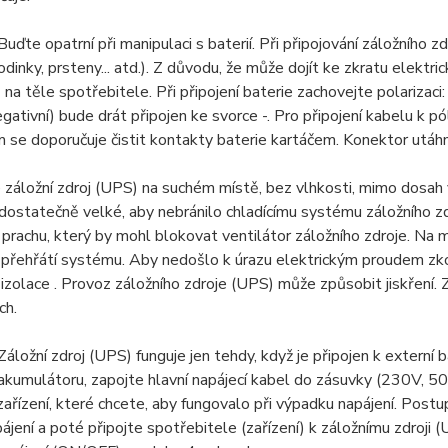
ďte opatrní při manipulaci s baterií. Při připojování záložního 
hodinky, prsteny... atd.). Z důvodu, že může dojít ke zkratu elek
 na těle spotřebitele. Při připojení baterie zachovejte polarizaci
egativní) bude drát připojen ke svorce -. Pro připojení kabelu k
m se doporučuje čistit kontakty baterie kartáčem. Konektor utáhn
e záložní zdroj (UPS) na suchém místě, bez vlhkosti, mimo dosah
dostatečně velké, aby nebránilo chladícímu systému záložního 
prachu, který by mohl blokovat ventilátor záložního zdroje. Na 
 přehřátí systému. Aby nedošlo k úrazu elektrickým proudem zko
 izolace . Provoz záložního zdroje (UPS) může způsobit jiskření. 
ch.
ložní zdroj (UPS) funguje jen tehdy, když je připojen k externí b
 akumulátoru, zapojte hlavní napájecí kabel do zásuvky (230V, 5
 zařízení, které chcete, aby fungovalo při výpadku napájení. Postup
pájení a poté připojte spotřebitele (zařízení) k záložnímu zdroji 