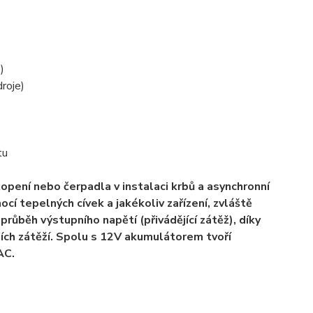
)
droje)
tu
topení nebo čerpadla v instalaci krbů a asynchronní
cí tepelných cívek a jakékoliv zařízení, zvláště
průběh výstupního napětí (přivádějící zátěž), díky
čních zátěží. Spolu s 12V akumulátorem tvoří
AC.