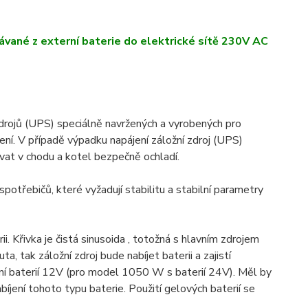
dávané z externí baterie do elektrické sítě 230V AC
zdrojů (UPS) speciálně navržených a vyrobených pro
ení. V případě výpadku napájení záložní zdroj (UPS)
vat v chodu a kotel bezpečně ochladí.
spotřebičů, které vyžadují stabilitu a stabilní parametry
i. Křivka je čistá sinusoida , totožná s hlavním zdrojem
, tak záložní zdroj bude nabíjet baterii a zajistí
erní baterií 12V (pro model 1050 W s baterií 24V). Měl by
bíjení tohoto typu baterie. Použití gelových baterií se