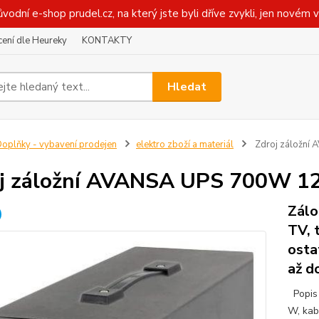
ůvodní e-shop prudel.cz, na který jste byli dříve zvykli, jen novém 
ení dle Heureky
KONTAKTY
Hledat
oplňky - vybavení prodejen
elektro zboží a materiál
Zdroj záložní
j záložní AVANSA UPS 700W 1
Zálo
TV, 
osta
až d
Popis 
W, kab