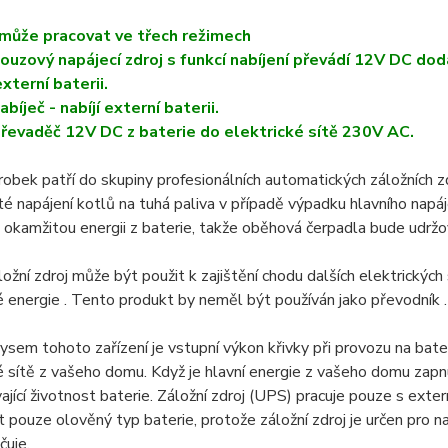
 může pracovat ve třech režimech
nouzový napájecí zdroj s funkcí nabíjení převádí 12V DC do
externí baterii.
abíječ - nabíjí externí baterii.
převaděč 12V DC z baterie do elektrické sítě 230V AC.
obek patří do skupiny profesionálních automatických záložních 
té napájení kotlů na tuhá paliva v případě výpadku hlavního napáj
okamžitou energii z baterie, takže oběhová čerpadla bude udržo
ožní zdroj může být použit k zajištění chodu dalších elektrických 
é energie . Tento produkt by neměl být používán jako převodník .
ysem tohoto zařízení je vstupní výkon křivky při provozu na bateri
é sítě z vašeho domu. Když je hlavní energie z vašeho domu zapnuta
ající životnost baterie. Záložní zdroj (UPS) pracuje pouze s ext
t pouze olověný typ baterie, protože záložní zdroj je určen pro na
čuje.