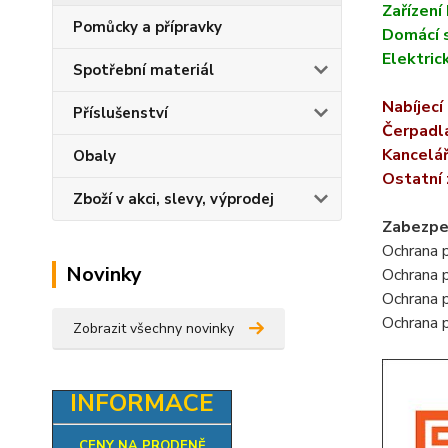
Zařízení 
Pomůcky a přípravky
Domácí s
Elektric
Spotřební materiál
Nabíjecí
Příslušenství
Čerpadla
Kancelář
Obaly
Ostatní 
Zboží v akci, slevy, výprodej
Zabezpe
Ochrana p
Novinky
Ochrana p
Ochrana p
Ochrana p
Zobrazit všechny novinky
INFORMACE
CENY NA PRODENĚ