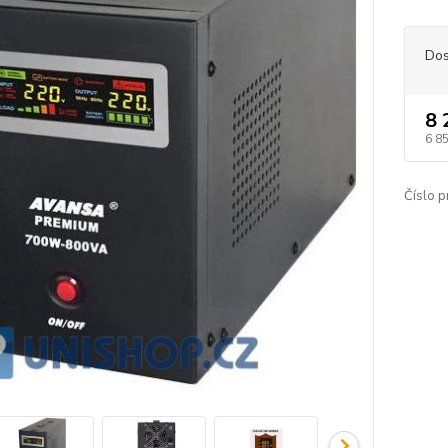
Dos
8 
6 8
Číslo p