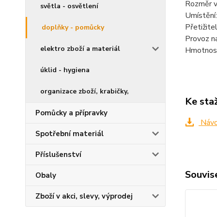
Rozměr vá
světla - osvětlení
Umístění
Přetižit
doplňky - pomůcky
Provoz na
elektro zboží a materiál
Hmotnost
úklid - hygiena
organizace zboží, krabičky,
Ke sta
Pomůcky a přípravky
Návo
Spotřební materiál
Příslušenství
Souvise
Obaly
Zboží v akci, slevy, výprodej