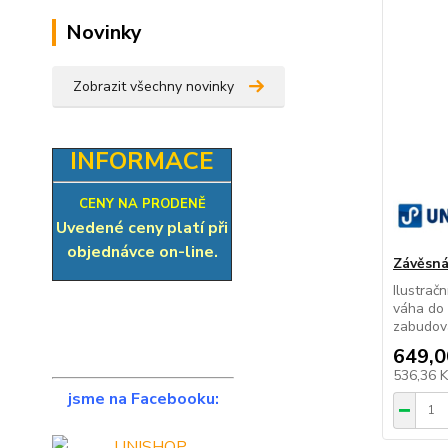
Novinky
Zobrazit všechny novinky
INFORMACE
CENY NA PRODENĚ
Uvedené ceny platí při
objednávce on-line.
Závěsná
Ilustrač
váha do
zabudovan
649,0
536,36 
jsme na Facebooku: