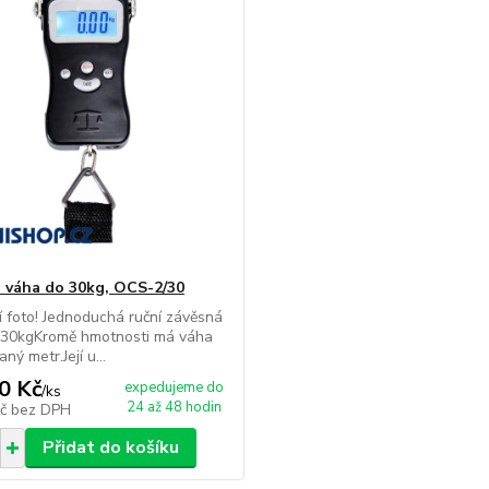
 váha do 30kg, OCS-2/30
ní foto! Jednoduchá ruční závěsná
 30kgKromě hmotnosti má váha
ý metr.Její u...
0 Kč
expedujeme do
/
ks
24 až 48 hodin
Kč
bez DPH
Přidat do košíku