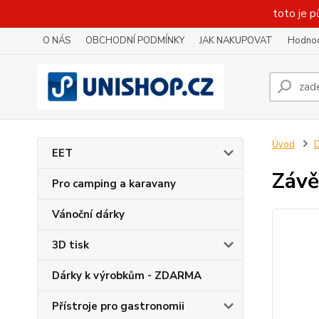
toto je p
O NÁS
OBCHODNÍ PODMÍNKY
JAK NAKUPOVAT
Hodnoc
Úvod
D
EET
Závě
Pro camping a karavany
Vánoční dárky
3D tisk
Dárky k výrobkům - ZDARMA
Přístroje pro gastronomii