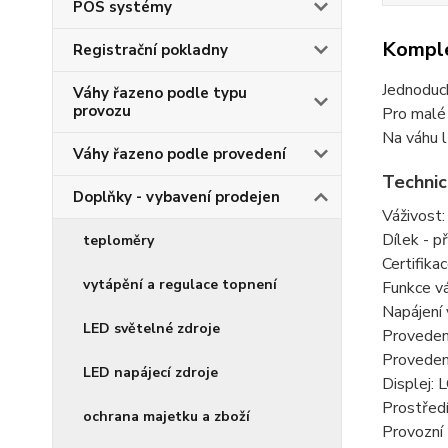
POS systémy
Komple
Registrační pokladny
Jednoduc
Váhy řazeno podle typu
provozu
Pro malé 
Na váhu l
Váhy řazeno podle provedení
Technic
Doplňky - vybavení prodejen
Váživost
Dílek - p
teploměry
Certifika
vytápění a regulace topnení
Funkce vá
Napájení
LED světelné zdroje
Provedení
Provedení
LED napájecí zdroje
Displej:
Prostředí
ochrana majetku a zboží
Provozní