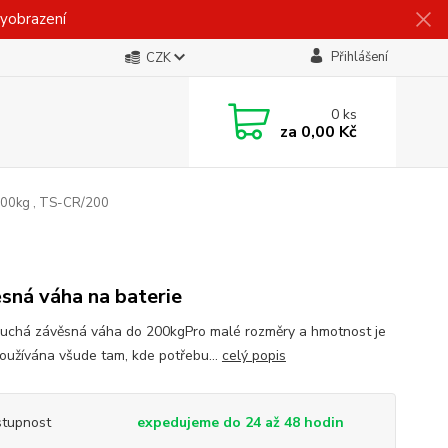
vyobrazení
Přihlášení
CZK
0
ks
za
0,00 Kč
200kg , TS-CR/200
sná váha na baterie
uchá závěsná váha do 200kgPro malé rozměry a hmotnost je
oužívána všude tam, kde potřebu...
celý popis
tupnost
expedujeme do 24 až 48 hodin