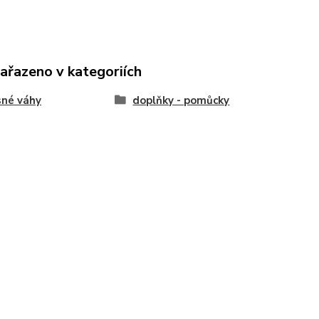
zařazeno v kategoriích
sné váhy
doplňky - pomůcky