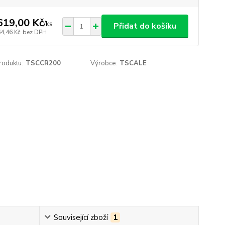
619,00 Kč
/
ks
Přidat do košíku
64,46 Kč
bez DPH
roduktu:
TSCCR200
Výrobce:
TSCALE
Související zboží
1