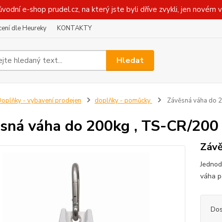
ůvodní e-shop prudel.cz, na který jste byli dříve zvykli, jen novém 
ení dle Heureky
KONTAKTY
Hledat
oplňky - vybavení prodejen
doplňky - pomůcky
Závěsná váha do 
sná váha do 200kg , TS-CR/200
Závě
Jednod
váha p
Dos