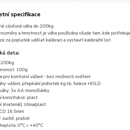
tní specifikace
há závěsná váha do 200kg
rozměry a hmotnost je váha používána všude tam, kde potřebuje
ze za poplatek udělat kalibraci a vystavit kalibrační list
ká data:
: 200kg
řesnost: 100g
ce:pro kontrolní vážení - bez možnosti ověření
hy: vážení, přepínání jednotek kg-lb, funkce HOLD
 váhy: 3x AA monočlánky
 konstrukce: plast
 (materiál): litina/plast
 LCD 16,5mm
: suché; prašné
 teplota: 0°C » +40°C