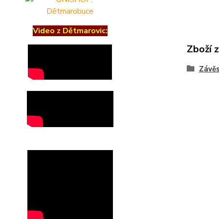
Video z Dětmarovic:
Zboží 
Závě