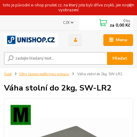
toto je původní e-shop prudel.cz, na který jste byli dříve zvykli, jen novém
vyobrazení
0
ks
CZK
za
0,00 Kč
Menu
Hledat
Úvod
Váhy řazeno podle typu provozu
Váha stolní do 2kg, SW-LR2
Váha stolní do 2kg, SW-LR2