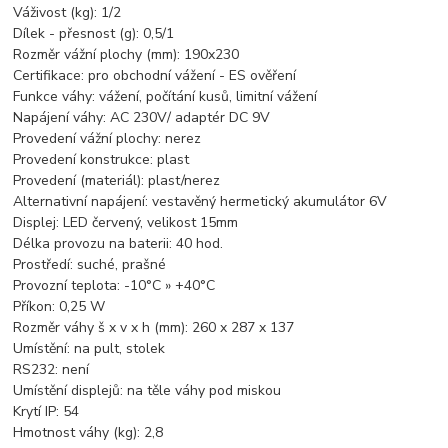
Váživost (kg): 1/2
Dílek - přesnost (g): 0,5/1
Rozměr vážní plochy (mm): 190x230
Certifikace: pro obchodní vážení - ES ověření
Funkce váhy: vážení, počítání kusů, limitní vážení
Napájení váhy: AC 230V/ adaptér DC 9V
Provedení vážní plochy: nerez
Provedení konstrukce: plast
Provedení (materiál): plast/nerez
Alternativní napájení: vestavěný hermetický akumulátor 6V
Displej: LED červený, velikost 15mm
Délka provozu na baterii: 40 hod.
Prostředí: suché, prašné
Provozní teplota: -10°C » +40°C
Příkon: 0,25 W
Rozměr váhy š x v x h (mm): 260 x 287 x 137
Umístění: na pult, stolek
RS232: není
Umístění displejů: na těle váhy pod miskou
Krytí IP: 54
Hmotnost váhy (kg): 2,8