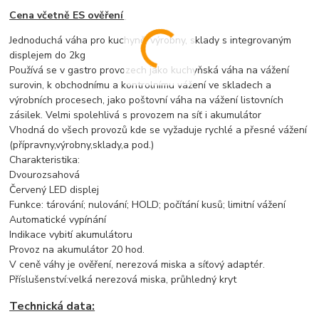
Cena včetně ES ověření
Jednoduchá váha pro kuchyně, výrobny, sklady s integrovaným
displejem do 2kg
Používá se v gastro provozech jako kuchyňská váha na vážení
surovin, k obchodnímu a kontrolnímu vážení ve skladech a
výrobních procesech, jako poštovní váha na vážení listovních
zásilek. Velmi spolehlivá s provozem na síť i akumulátor
Vhodná do všech provozů kde se vyžaduje rychlé a přesné vážení
(přípravny,výrobny,sklady,a pod.)
Charakteristika:
Dvourozsahová
Červený LED displej
Funkce: tárování; nulování; HOLD; počítání kusů; limitní vážení
Automatické vypínání
Indikace vybití akumulátoru
Provoz na akumulátor 20 hod.
V ceně váhy je ověření, nerezová miska a síťový adaptér.
Příslušenství:velká nerezová miska, průhledný kryt
Technická data: