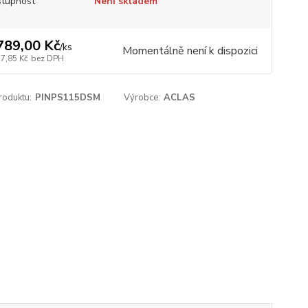
tupnost
Není skladem
789,00 Kč
/
ks
Momentálně není k dispozici
57,85 Kč
bez DPH
roduktu:
PINPS115DSM
Výrobce:
ACLAS