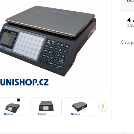
Dos
4 
3 9
Číslo p