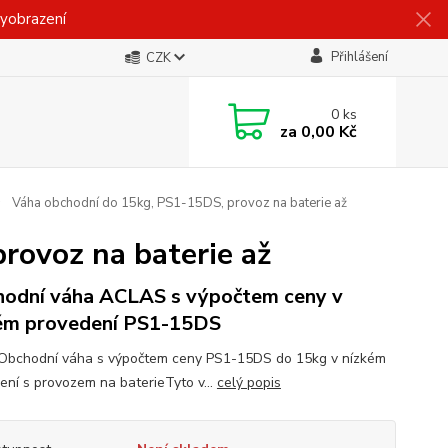
vyobrazení
Přihlášení
CZK
0
ks
za
0,00 Kč
Váha obchodní do 15kg, PS1-15DS, provoz na baterie až
rovoz na baterie až
odní váha ACLAS s výpočtem ceny v
ém provedení PS1-15DS
 Obchodní váha s výpočtem ceny PS1-15DS do 15kg v nízkém
ení s provozem na baterieTyto v...
celý popis