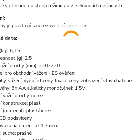
cký přechod do sleep režimu po 2. sekundách nečinnosti
í:
hy je plastový s nerezovou vážní miskou
á data:
(kg): 6;15
řesnost (g): 2;5
ážní plochy (mm): 330x230
ce: pro obchodní vážení - ES ověření
hy: vážení; výpočet ceny, fixace ceny, zobrazení stavu baterie
 váhy: 3x AA alkalický monočlánek 1,5V
 vážní plochy: nerez
 konstrukce: plast
 (materiál): plast/nerez
LCD podsvícený
vozu na baterii: až 1,7 roku
: suché; prašné