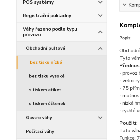
POS systémy
Kompl
Registrační pokladny
Komple
Váhy řazeno podle typu
provozu
Popis:
Obchodní pultové
Obchodní
Tyto váhy
bez tisku nízké
Přednost
- provoz 
bez tisku vysoké
- velmi r
- 75 přím
s tiskem etiket
- možnost
- nízká h
s tiskem účtenek
- rychlé 
Gastro váhy
Použití:
Tato váha
Počítací váhy
Funkce: 