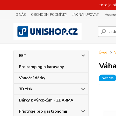
toto je p
O NÁS
OBCHODNÍ PODMÍNKY
JAK NAKUPOVAT
Hodnoc
Úvod
V
EET
Váha
Pro camping a karavany
Vánoční dárky
Novinka
3D tisk
Dárky k výrobkům - ZDARMA
Přístroje pro gastronomii