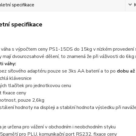
etní specifikace
tní specifikace
 váha s výpočtem ceny PS1-15DS do 15kg v nízkém provedení s
 mají dvourozsahové dělení, to znamená že při váživosti do 6kg
i váhy:
bez síťového adaptéru pouze se 3ks AA baterií a to po
dobu až 
ychlá klávesnice
ých tlačítek pro jednotkovou cenu
 fixace ceny
motnost, pouze 2,6kg
ustálení hodnoty na displeji a stabilní hodnota výsledku při naváž
 je určena pro vážení v obchodním i neobchodním styku
75pamětí pro PLU, komunikační port RS232, fixace ceny