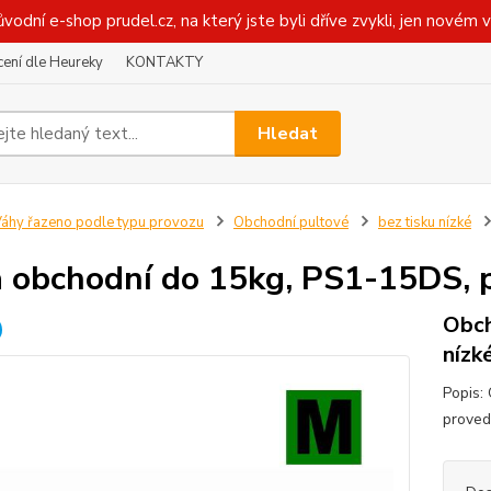
ůvodní e-shop prudel.cz, na který jste byli dříve zvykli, jen novém 
ení dle Heureky
KONTAKTY
Hledat
áhy řazeno podle typu provozu
Obchodní pultové
bez tisku nízké
 obchodní do 15kg, PS1-15DS, p
Obch
nízk
Popis:
proved