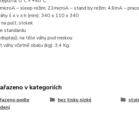
 teplota: 0°C » +40°C
 microA – sleep režim; 21microA – stand by režim; 4,6mA – prac
áhy š x v x h (mm): 340 x 110 x 340
 na pult, stolek
e standardu
displejů: na těle váhy pod miskou
 váhy včetně obalu (kg): 3,4 Kg
zařazeno v kategoriích
řazeno podle
bez tisku nízké
stol
dení