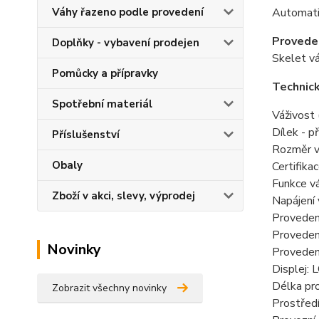
Automati
Váhy řazeno podle provedení
Proveden
Doplňky - vybavení prodejen
Skelet vá
Pomůcky a přípravky
Technick
Spotřební materiál
Váživost 
Dílek - p
Příslušenství
Rozměr v
Obaly
Certifika
Funkce vá
Zboží v akci, slevy, výprodej
Napájení
Provedení
Provedení
Novinky
Provedení
Displej: 
Délka pro
Zobrazit všechny novinky
Prostředí