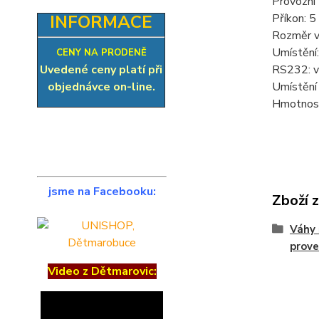
Provozní
Příkon: 5
INFORMACE
Rozměr v
Umístění:
CENY NA PRODENĚ
RS232: v
Uvedené ceny platí při
Umístění 
objednávce on-line.
Hmotnost
jsme na Facebooku:
Zboží 
Váhy 
prove
Video z Dětmarovic: