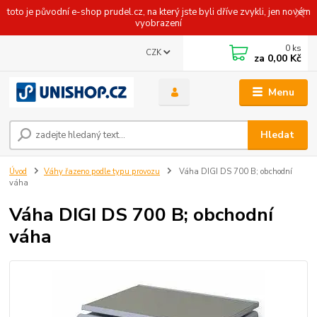
toto je původní e-shop prudel.cz, na který jste byli dříve zvykli, jen novém
vyobrazení
0
ks
CZK
za
0,00 Kč
Menu
Hledat
Úvod
Váhy řazeno podle typu provozu
Váha DIGI DS 700 B; obchodní
váha
Váha DIGI DS 700 B; obchodní
váha