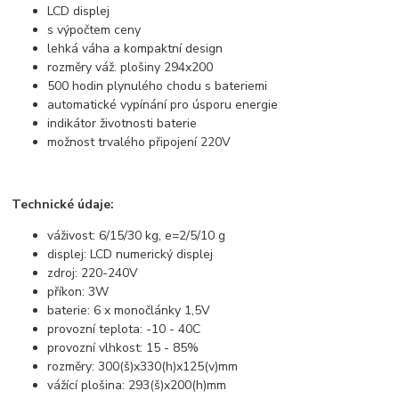
LCD displej
s výpočtem ceny
lehká váha a kompaktní design
rozměry váž. plošiny 294x200
500 hodin plynulého chodu s bateriemi
automatické vypínání pro úsporu energie
indikátor životnosti baterie
možnost trvalého připojení 220V
Technické údaje:
váživost: 6/15/30 kg, e=2/5/10 g
displej: LCD numerický displej
zdroj: 220-240V
příkon: 3W
baterie: 6 x monočlánky 1,5V
provozní teplota: -10 - 40C
provozní vlhkost: 15 - 85%
rozměry: 300(š)x330(h)x125(v)mm
vážící plošina: 293(š)x200(h)mm