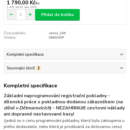
1 790,00 Kč
/
ks
1 479,34 Kč
bez DPH
Přidat do košíku
Číslo produktu:
servis_100
Výrobce:
UNISHOP
Kompletní specifikace
Související zboží
2
Kompletní specifikace
Základní naprogramování registrační pokladny -
dílenská práce s pokladnou
dodanou
zákaznékem
(
na
dílně v Dětmarovicích
)
- NEZAHRNUJE cestovní náklady
ani dopravné nastavované kasy!
(jedná se o cenu programování pokladny, která byla zakoupena u
jiného dodavatele, nebo která je prodávaná za dotovanou cenu)