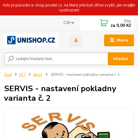
toto je původní e-shop prudel.cz, na který jste byli dříve zvykli, jen novém
vyobrazení
0
ks
CZK
za
0,00 Kč
Menu
Hledat
Úvod
EET
Servis
SERVIS - nastavení pokladny varianta č. 2
SERVIS - nastavení pokladny
varianta č. 2