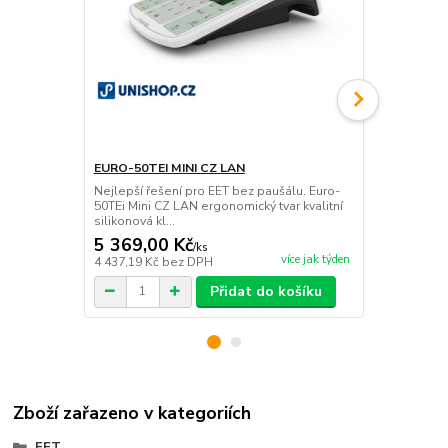
EURO-50TEI MINI CZ LAN
EURO-50TEI 
Nejlepší řešení pro EET bez paušálu. Euro-
Nejlepší řeš
50TEi Mini CZ LAN ergonomický tvar kvalitní
Nejsme jen p
silikonová kl...
servis,který si
5 369,00 Kč
5 722,00
/
ks
více jak týden
4 437,19 Kč
bez DPH
4 728,93 Kč
Přidat do košíku
Zboží zařazeno v kategoriích
EET