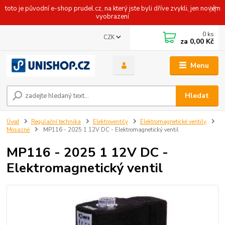
toto je původní e-shop prudel.cz, na který jste byli dříve zvykli, jen novém
vyobrazení
0
ks
CZK
za
0,00 Kč
Menu
Hledat
Úvod
Regulační technika
Elektroventily
Elektromagnetické ventily
Mosazné
MP116 - 2025 1 12V DC - Elektromagnetický ventil
MP116 - 2025 1 12V DC -
Elektromagnetický ventil