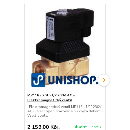
MP116 - 2015 1/2 230V AC -
AKCE MP116 
Elektromagnetický ventil
Elektromagn
Elektromagnetický ventil MP116 - 1/2" 230V
Elektromagne
AC - Je schopen pracovat s nulovým tlakem -
230V AC Je 
Velká spol...
tlakem - Vyso
2 159,00 Kč
2 479,00
skladem - ihned k
/
ks