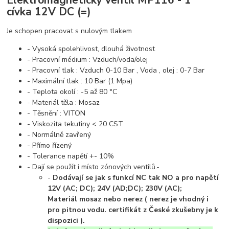
cívka 12V DC (=)
Je schopen pracovat s nulovým tlakem
- Vysoká spolehlivost, dlouhá životnost
- Pracovní médium : Vzduch/voda/olej
- Pracovní tlak : Vzduch 0-10 Bar , Voda , olej : 0-7 Bar
- Maximální tlak : 10 Bar (1 Mpa)
- Teplota okolí : -5 až 80 °C
- Materiál těla : Mosaz
- Těsnění : VITON
- Viskozita tekutiny < 20 CST
- Normálně zavřený
- Přímo řízený
- Tolerance napětí +- 10%
- Dají se použít i místo zónových ventilů.-
-
Dodávají se jak s funkcí NC tak NO a pro napětí
12V (AC; DC); 24V (AD;DC); 230V (AC);
Materiál mosaz nebo nerez ( nerez je vhodný i
pro pitnou vodu. certifikát z České zkušebny je k
dispozici ).