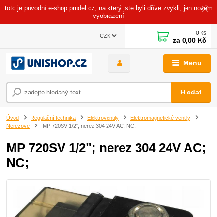
toto je původní e-shop prudel.cz, na který jste byli dříve zvykli, jen novém
vyobrazení
0
ks
CZK
za
0,00 Kč
Menu
Hledat
Úvod
Regulační technika
Elektroventily
Elektromagnetické ventily
Nerezové
MP 720SV 1/2"; nerez 304 24V AC; NC;
MP 720SV 1/2"; nerez 304 24V AC;
NC;