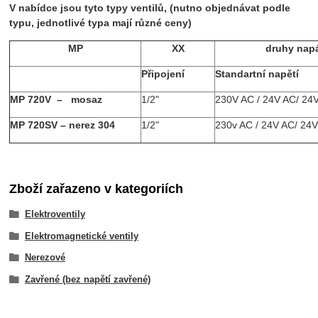
V nabídce jsou tyto typy ventilů, (nutno objednávat podle
typu, jednotlivé typa mají různé ceny)
MP
XX
druhy napá
Připojení
Standartní napětí
MP 720V – mosaz
1/2"
230V AC / 24V AC/ 24
MP 720SV – nerez 304
1/2"
230v AC / 24V AC/ 24
Zboží zařazeno v kategoriích
Elektroventily
Elektromagnetické ventily
Nerezové
Zavřené (bez napětí zavřené)