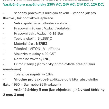
Varáběné pro napětí cívky 230V AC; 24V AC; 24V DC; 12V DC;
- schopný pracovat s nulovým tlakem – vhodné jak pro
tlakové , tak podtlakové aplikace
- Velká spolehlivost, dlouhá životnost
- Pracovní médium : Vzduch/voda/olej
- Pracovní tlak : Vzduch
0-16 Bar
- Teplota okolí : -5 až55°C
- Materiál těla :
NEREZ
- Těsnění : VITON , V - přípona
- Viskozita tekutiny < 20 CST
- Normálně zavřený (
NC
)
- Přímo řízený ( jádro cívky přímo ovládá přes pružinu
membránu)
- Tolerance napětí +- 10%
-
Vhodné pro vakuové aplikace
do 5 kPa absolutního
tlaku (-950 mBar nebo 95% vakuum)
- vrtání štěrbiny 5 mm (lze objednat i jiná vrtáni štěrbiny
2 mm; 3 mm)