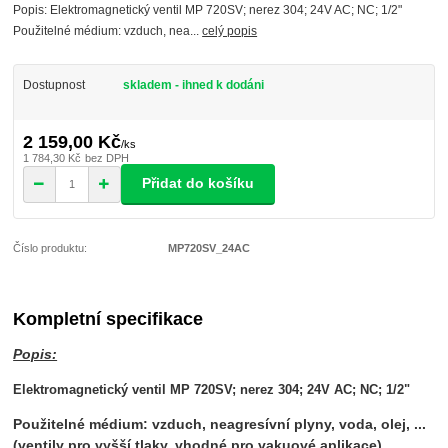
Popis: Elektromagnetický ventil MP 720SV; nerez 304; 24V AC; NC; 1/2"
Použitelné médium: vzduch, nea...
celý popis
Dostupnost
skladem - ihned k dodáni
2 159,00 Kč
/
ks
1 784,30 Kč
bez DPH
Přidat do košíku
Číslo produktu:
MP720SV_24AC
Kompletní specifikace
Popis:
Elektromagnetický ventil MP 720SV; nerez 304; 24V AC; NC; 1/2"
Použitelné médium: vzduch, neagresívní plyny, voda, olej, ...
(ventily pro vyšší tlaky, vhodné pro vakuové aplikace)