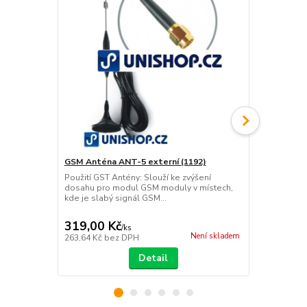
GSM Anténa ANT-5 externí (1192)
IQSB-GSM90
dálkové ovlá
Použití GST Antény: Slouží ke zvýšení
dosahu pro modul GSM moduly v místech,
Výroba ukon
kde je slabý signál GSM...
je ZDE: MB95
zprovoznéní,
319,00 Kč
2 147,00
/
ks
Není skladem
263,64 Kč
bez DPH
1 774,38 Kč
Detail