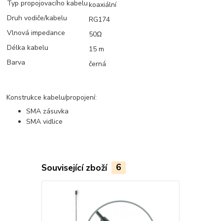
Typ propojovacího kabelu
koaxiální
Druh vodiče/kabelu
RG174
Vlnová impedance
50Ω
Délka kabelu
15 m
Barva
černá
Konstrukce kabelu/propojení:
SMA zásuvka
SMA vidlice
Související zboží
6
Akce
Novinka