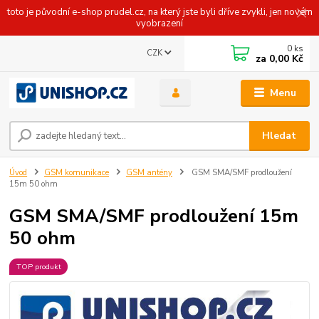
toto je původní e-shop prudel.cz, na který jste byli dříve zvykli, jen novém
vyobrazení
0
ks
CZK
za
0,00 Kč
Menu
Hledat
Úvod
GSM komunikace
GSM antény
GSM SMA/SMF prodloužení
15m 50 ohm
GSM SMA/SMF prodloužení 15m
50 ohm
TOP produkt