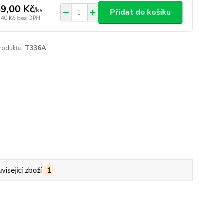
9,00 Kč
/
ks
Přidat do košíku
,40 Kč
bez DPH
roduktu:
T336A
visející zboží
1