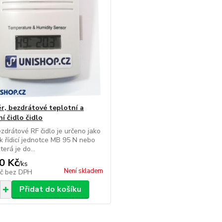
r, bezdrátové teplotní a
í čidlo čidlo
ezdrátové RF čidlo je určeno jako
k řídicí jednotce MB 95 N nebo
terá je do...
0 Kč
/
ks
Není skladem
Kč
bez DPH
Přidat do košíku