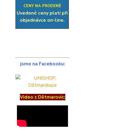
CENY NA PRODENĚ
Uvedené ceny platí při
objednávce on-line.
jsme na Facebooku:
Video z Dětmarovic: