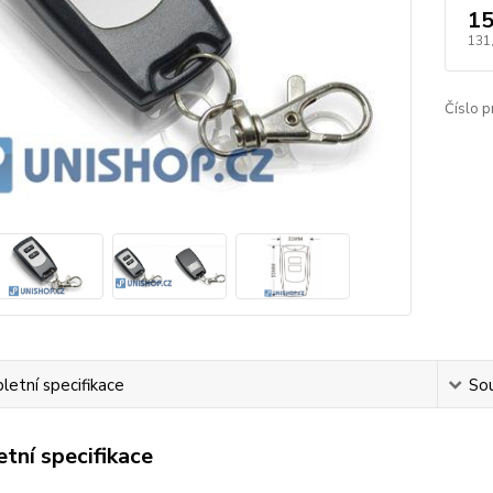
15
131
Číslo p
etní specifikace
Sou
tní specifikace