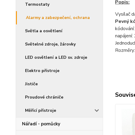
Popis:
Termostaty
Vysílač 
Alarmy a zabezpečení, ochrana
Pevný k
kódování
Světla a osvětlení
napájení
Jednoduch
Světelné zdroje, žárovky
Rozměry
LED osvětlení a LED sv. zdroje
Elektro přístroje
Jističe
Souvise
Proudové chrániče
Měřící přístroje
Nářadí - pomůcky