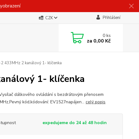
vyobrazení
Přihlášení
CZK
0
ks
za
0,00 Kč
2 433MHz 2 kanálový 1- klíčenka
análový 1- klíčenka
 Vysílač dálkového ovládání s bezdrátovým přenosem
MHz,Pevný kód,kódování: EV1527napájen...
celý popis
tupnost
expedujeme do 24 až 48 hodin