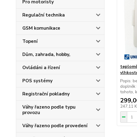
Pro motoristy
Regulační technika
GSM komunikace
Topení
Dům, zahrada, hobby,
teplomě
Ovládáni a řízení
vlhkostn
POS systémy
Popis: b
doplněk 
tohoto, k
Registrační pokladny
299,0
247,11 
Váhy řazeno podle typu
provozu
Váhy řazeno podle provedení