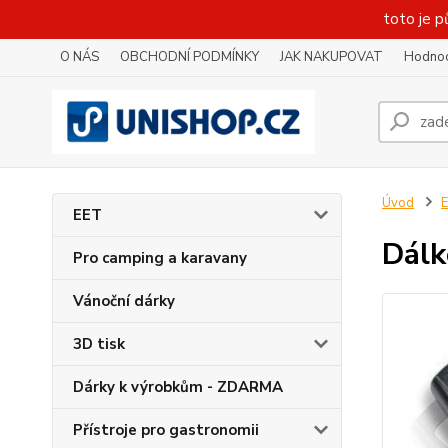
toto je p
O NÁS
OBCHODNÍ PODMÍNKY
JAK NAKUPOVAT
Hodnoc
Úvod
E
EET
Dálk
Pro camping a karavany
Vánoční dárky
3D tisk
Dárky k výrobkům - ZDARMA
Přístroje pro gastronomii