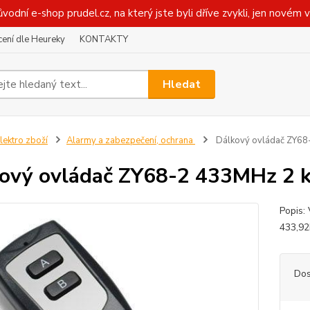
ůvodní e-shop prudel.cz, na který jste byli dříve zvykli, jen novém 
ení dle Heureky
KONTAKTY
Hledat
lektro zboží
Alarmy a zabezpečení, ochrana
Dálkový ovládač ZY68-
ový ovládač ZY68-2 433MHz 2 k
Popis:
433,92
Dos