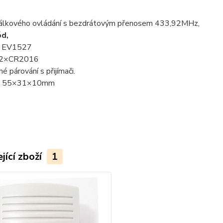
dálkového ovládání s bezdrátovým přenosem 433,92MHz,
ód,
: EV1527
: 2×CR2016
é párování s přijímači.
: 55×31×10mm
jící zboží
1