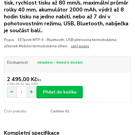
tisk, rychlost tisku až 80 mm/s, maximální průměr
rolky 40 mm, akumulátor 2000 mAh, výdrž až 8
hodin tisku na jedno nabití, nebo až 7 dní v
pohotovostním režimu, USB, Bluetooth, nabíječka
je součást balí..
Popis: EETprint MTP-II - Bluetooth, USB přenosná termotiskárna
účtenek Mobilní termotiskárna účten...
celý popis
Dostupnost
skladem - ihned k dodáni
2 495,00 Kč
/
ks
2 061,98 Kč
bez DPH
Přidat do košíku
Číslo produktu:
Cashino 01
Kompletní specifikace