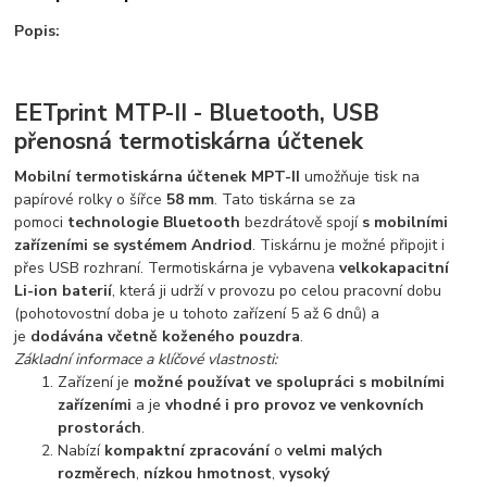
Popis:
EETprint MTP-II - Bluetooth, USB
přenosná termotiskárna účtenek
Mobilní termotiskárna účtenek MPT-II
umožňuje tisk na
papírové rolky o šířce
58 mm
. Tato tiskárna se za
pomoci
technologie Bluetooth
bezdrátově spojí
s mobilními
zařízeními se systémem Andriod
. Tiskárnu je možné připojit i
přes USB rozhraní. Termotiskárna je vybavena
velkokapacitní
Li-ion baterií
, která ji udrží v provozu po celou pracovní dobu
(pohotovostní doba je u tohoto zařízení 5 až 6 dnů) a
je
dodávána včetně koženého pouzdra
.
Základní informace a klíčové vlastnosti:
Zařízení je
možné používat ve spolupráci s mobilními
zařízeními
a je
vhodné i pro provoz ve venkovních
prostorách
.
Nabízí
kompaktní zpracování
o
velmi malých
rozměrech
,
nízkou hmotnost
,
vysoký