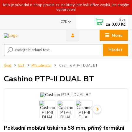
toto je původní e-shop prudel.cz, na který jste byli dříve zvykli, jen novém
vyobrazení
0
ks
CZK
za
0,00 Kč
Menu
Hledat
Úvod
EET
Příslušenství
Cashino PTP-II DUAL BT
Cashino PTP-II DUAL BT
Pokladní mobilní tiskárna 58 mm, přímý termální