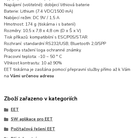
Napájení (volitelné): dobíjecí lithiová baterie
Baterie: Lithium (7.4 VDC/1500 mA)
Nabíjecí režim: DC 9V / 1,5 A
Hmotnost: 174 g (tiskárna i s baterií)
Rozměry: 10,5 x 7,8 x 4,8 cm (D x Š x V)
Tisk příkazů: kompatibilní s ESC/P0S/STAR
Rozhraní: standardní RS232/USB, Bluetooth 2,0/SPP
Podpora stažení loga ochranné známky.
Pracovní teplota: -10 ~ 50 ° C
Vlhkost kontrastu: 10 až 90%
EET tiskárna je zasílána pomocí přepravní služby přímo až k Vám
na
Vámi určenou adresu
Zboží zařazeno v kategoriích
EET
SW aplikace pro EET
Počítačová řešení EET