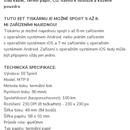
USB kabel, termo papír, CD, návod k obsluze a kožené
pouzdro
TUTO EET TISKÁRNU JE MOŽNÉ SPOJIT S AŽ 8-
MI ZAŘÍZENÍMI NAJEDNOU!
Tiskárnu je možné najednou spojit s až 8-mi zařízeními
s operačním systémem Android, nebo jedním zařízením
s operačním systémem iOS a 7-mi zařízeními s operačním
systémem Android. Zařízení s operačním systémem iOS tedy může
být připojeno vždy jen jedno.
TECHNICKÁ SPECIFIKACE:
Výrobce: EETprint
Model: MTP-II
Metoda tisku: termální tisk
Rychlost tisku: 90 mm/s
Spolehlivost (bezporuchovost): 100 km
Rozlišení: 230 DPI (8 tečka/mm) - 230 x 230 px
Šířka tisku: 48 mm (84 bodů)
Šířka papíru: 58 ± 01 mm
Průměr role: φ≤40mm
Typ papíru: termální papír