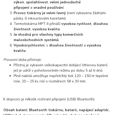
výkon
,
spolehlivost
,
velmi jednoduché
připojení
a
snadné používán
í.
Provoz tiskárny je velmi levný
(není vybavena žádnými
pásky, či inkoustovými kazetami).
Termotiskárna MPT-II přináší
vysokou rychlost
,
dlouhou
životnost
,
vysokou kvalitu
.
Je vhodná pro všechny typy komerčních
maloobchodních systémů
.
Vysokorychlostní
, s
dlouhou životností
a
vysokou
kvalitu
.
Provozní doba přístroje:
Přístroj je vybaven velkokapacitní dobíjecí lithiovou baterií,
jež je udrží v pohotovostním režimu po dobu 5 až 6 dnů.
Plně nabitá umožňuje nepřetržitý tisk 120 – 150 m tepelné
role, 20 – 25 ks rolí o rozměrech 58 x 30 mm.
K dispozici je několik rozhraní připojení (USB/ Bluetooth)
Obsah balení: Bluetooth tiskárnu, baterii, napájecí adaptér,