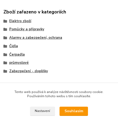
Zboží zařazeno v kategoriích
Elektro zboží
Pomůcky a přípravky
Alarmy a zabezpečení, ochrana
Čidla
Čerpadla
průmyslové
Zabezpečení - doplňky
Tento web používá k analýze návštěvnosti soubory cookie.
Používáním tohoto webu s tím souhlasíte.
Souhlasím
Nastavení
* CENY NA PRODEJNĚ *