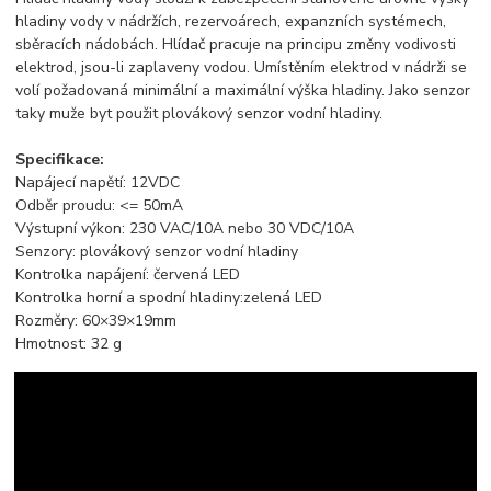
hladiny vody v nádržích, rezervoárech, expanzních systémech,
sběracích nádobách. Hlídač pracuje na principu změny vodivosti
elektrod, jsou-li zaplaveny vodou. Umístěním elektrod v nádrži se
volí požadovaná minimální a maximální výška hladiny. Jako senzor
taky muže byt použit plovákový senzor vodní hladiny.
Specifikace:
Napájecí napětí: 12VDC
Odběr proudu: <= 50mA
Výstupní výkon: 230 VAC/10A nebo 30 VDC/10A
Senzory: plovákový senzor vodní hladiny
Kontrolka napájení: červená LED
Kontrolka horní a spodní hladiny:zelená LED
Rozměry: 60×39×19mm
Hmotnost: 32 g