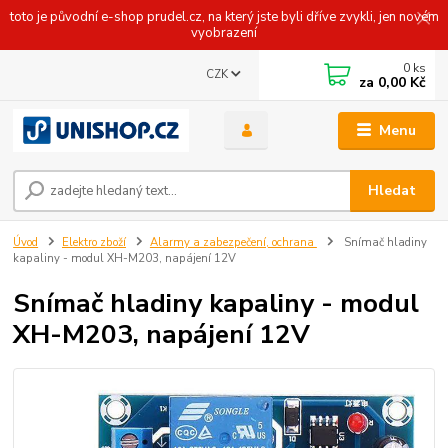
toto je původní e-shop prudel.cz, na který jste byli dříve zvykli, jen novém
vyobrazení
0
ks
CZK
za
0,00 Kč
Menu
Hledat
Úvod
Elektro zboží
Alarmy a zabezpečení, ochrana
Snímač hladiny
kapaliny - modul XH-M203, napájení 12V
Snímač hladiny kapaliny - modul
XH-M203, napájení 12V