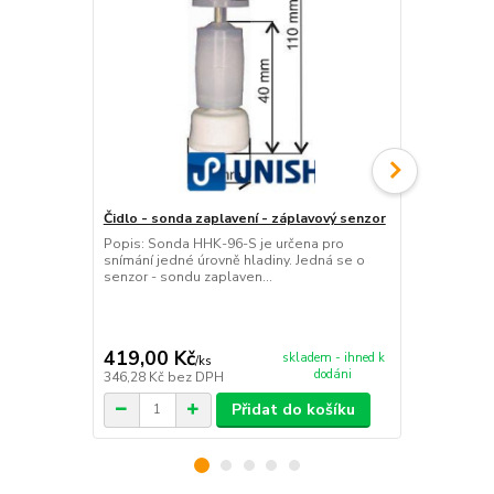
Čidlo - sonda zaplavení - záplavový senzor
Čidlo - sond
5 m
Popis: Sonda HHK-96-S je určena pro
snímání jedné úrovně hladiny. Jedná se o
Popis: Sond
senzor - sondu zaplaven...
snímání jedn
senzor - son
419,00 Kč
489,00 K
skladem - ihned k
/
ks
dodáni
346,28 Kč
bez DPH
404,13 Kč
be
Přidat do košíku