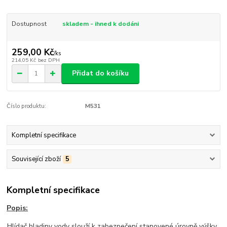
Dostupnost
skladem - ihned k dodáni
259,00 Kč
/
ks
214,05 Kč
bez DPH
Přidat do košíku
Číslo produktu:
M531
Kompletní specifikace
Související zboží
5
Kompletní specifikace
Popis:
Hlídač hladiny vody slouží k zabezpečení stanovené úrovně výšky